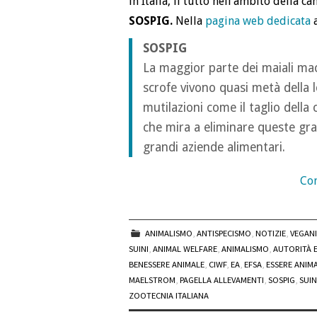
in Italia, il tutto nell’ambito della
SOSPIG.
Nella
pagina web dedicata
a
SOSPIG
La maggior parte dei maiali mace
scrofe vivono quasi metà della l
mutilazioni come il taglio dell
che mira a eliminare queste gr
grandi aziende alimentari.
Con
ANIMALISMO
,
ANTISPECISMO
,
NOTIZIE
,
VEGAN
SUINI
,
ANIMAL WELFARE
,
ANIMALISMO
,
AUTORITÀ 
BENESSERE ANIMALE
,
CIWF
,
EA
,
EFSA
,
ESSERE ANIMA
MAELSTROM
,
PAGELLA ALLEVAMENTI
,
SOSPIG
,
SUIN
ZOOTECNIA ITALIANA