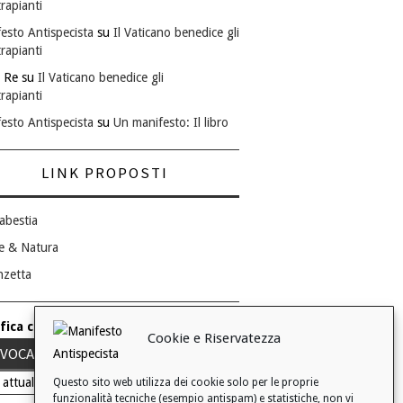
rapianti
esto Antispecista
su
Il Vaticano benedice gli
rapianti
 Re
su
Il Vaticano benedice gli
rapianti
esto Antispecista
su
Un manifesto: Il libro
LINK PROPOSTI
abestia
e & Natura
nzetta
fica consenso ai cookie
Cookie e Riservatezza
VOCA IL TUO CONSENSO
 attuale: Negato
Questo sito web utilizza dei cookie solo per le proprie
funzionalità tecniche (esempio antispam) e statistiche, non vi