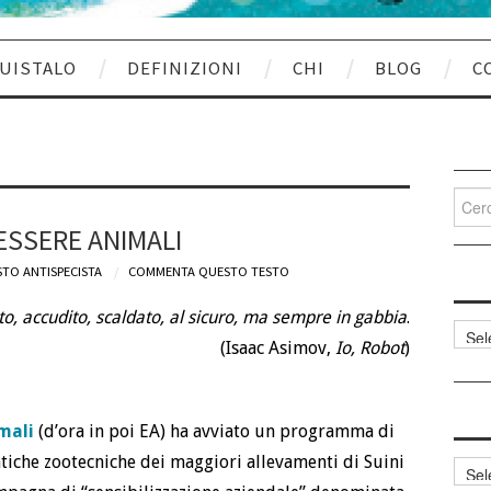
UISTALO
DEFINIZIONI
CHI
BLOG
C
Cerca
per:
ESSERE ANIMALI
TO ANTISPECISTA
COMMENTA QUESTO TESTO
o, accudito, scaldato, al sicuro, ma sempre in gabbia
.
Categ
(Isaac Asimov,
Io, Robot
)
articol
mali
(d’ora in poi EA) ha avviato un programma di
tiche zootecniche dei maggiori allevamenti di Suini
Archi
articol