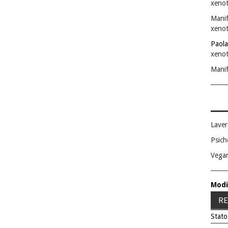
xenot
Manif
xenot
Paola
xenot
Manif
Laver
Psich
Vega
Modi
RE
Stato