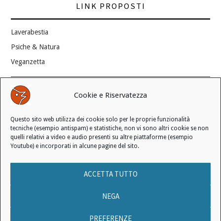
LINK PROPOSTI
Laverabestia
Psiche & Natura
Veganzetta
Modifica consenso ai cookie
Cookie e Riservatezza
REVOCA IL TUO CONSENSO
Questo sito web utilizza dei cookie solo per le proprie funzionalità
Stato attuale: Negato
tecniche (esempio antispam) e statistiche, non vi sono altri cookie se non
quelli relativi a video e audio presenti su altre piattaforme (esempio
Youtube) e incorporati in alcune pagine del sito.
© 2006 - 2026 MANIFESTO ANTISPECISTA |
INFORMATIVA SULLA
ACCETTA TUTTO
PRIVACY
|
INFORMATIVA SUI COOKIE
|
LICENZA D'USO
|
CONDIZIONI DI VENDITA
NEGA
PREFERENZE