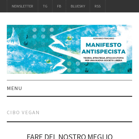
NEWSLETTER
TG
FB
BLUESKY
RSS
MENU
INTRO
CIBO VEGAN
IL LIBRO
ACQUISTALO
FARE DEL NOSTRO MEGLIO