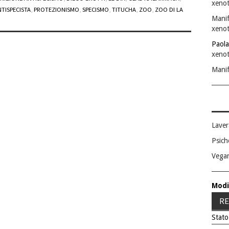
xenot
TISPECISTA
,
PROTEZIONISMO
,
SPECISMO
,
TITUCHA
,
ZOO
,
ZOO DI LA
Manif
xenot
Paola
xenot
Manif
Laver
Psich
Vega
Modi
RE
Stato