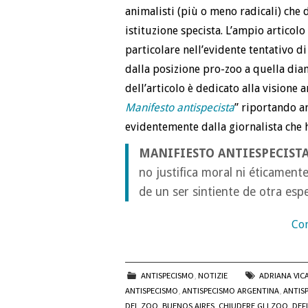
animalisti (più o meno radicali) che
istituzione specista. L’ampio articol
particolare nell’evidente tentativo 
dalla posizione pro-zoo a quella di
dell’articolo è dedicato alla visione a
Manifesto antispecista
” riportando a
evidentemente dalla giornalista che ha
MANIFIESTO ANTIESPECIST
no justifica moral ni éticamente
de un ser sintiente de otra esp
Con
ANTISPECISMO
,
NOTIZIE
ADRIANA VIC
ANTISPECISMO
,
ANTISPECISMO ARGENTINA
,
ANTISP
DEL ZOO
,
BUENOS AIRES
,
CHIUDERE GLI ZOO
,
DEF