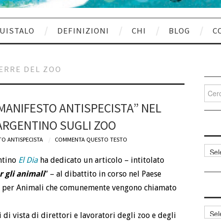
UISTALO
DEFINIZIONI
CHI
BLOG
C
ERRE DEL ZOO
Cerca
per:
MANIFESTO ANTISPECISTA” NEL
ARGENTINO SUGLI ZOO
O ANTISPECISTA
COMMENTA QUESTO TESTO
Categ
articol
ntino
El Dia
ha dedicato un articolo – intitolato
r gli animali
” – al dibattito in corso nel Paese
a per Animali che comunemente vengono chiamato
Archi
 di vista di direttori e lavoratori degli zoo e degli
articol