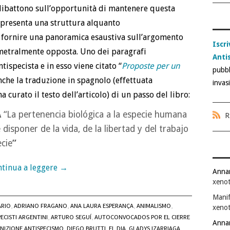
 dibattono sull’opportunità di mantenere questa
o presenta una struttura alquanto
di fornire una panoramica esaustiva sull’argomento
Iscri
ametralmente opposta. Uno dei paragrafi
Anti
ntispecista e in esso viene citato “
Proposte per un
pubbl
nche la traduzione in spagnolo (effettuata
invas
 curato il testo dell’articolo) di un passo del libro:
A
“La pertenencia biológica a la especie humana
R
 disponer de la vida, de la libertad y del trabajo
ecie
”
tinua a leggere
→
Anna
xenot
Manif
ARIO
,
ADRIANO FRAGANO
,
ANA LAURA ESPERANÇA
,
ANIMALISMO
,
xenot
ECISTI ARGENTINI
,
ARTURO SEGUÍ
,
AUTOCONVOCADOS POR EL CIERRE
Anna
INIZIONE ANTISPECISMO
,
DIEGO BRUTTI
,
EL DIA
,
GLADYS IZARRIAGA
,