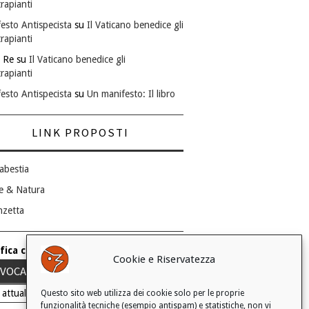
rapianti
esto Antispecista
su
Il Vaticano benedice gli
rapianti
 Re
su
Il Vaticano benedice gli
rapianti
esto Antispecista
su
Un manifesto: Il libro
LINK PROPOSTI
abestia
e & Natura
nzetta
fica consenso ai cookie
Cookie e Riservatezza
VOCA IL TUO CONSENSO
 attuale: Negato
Questo sito web utilizza dei cookie solo per le proprie
funzionalità tecniche (esempio antispam) e statistiche, non vi