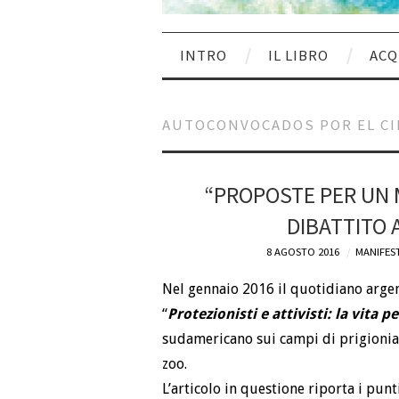
INTRO
IL LIBRO
ACQ
AUTOCONVOCADOS POR EL CI
“PROPOSTE PER UN 
DIBATTITO 
8 AGOSTO 2016
MANIFEST
Nel gennaio 2016 il quotidiano arge
“
Protezionisti e attivisti: la vita pe
sudamericano sui campi di prigioni
zoo.
L’articolo in questione riporta i punti