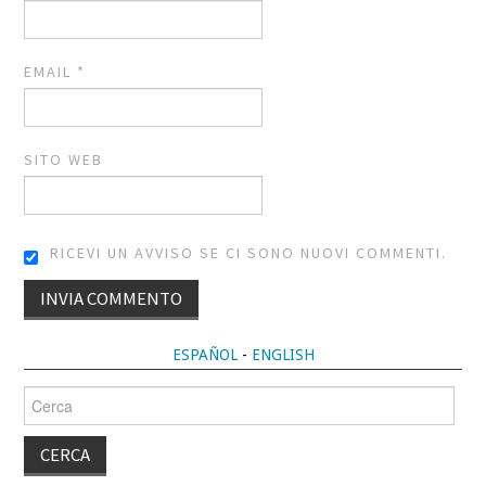
EMAIL
*
SITO WEB
RICEVI UN AVVISO SE CI SONO NUOVI COMMENTI.
ALTERNATIVE:
ESPAÑOL
-
ENGLISH
Cerca
per: