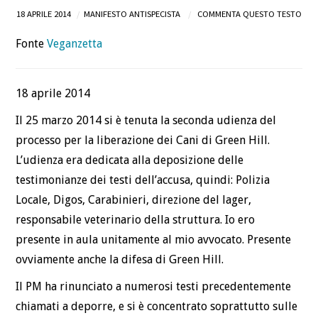
18 APRILE 2014
MANIFESTO ANTISPECISTA
COMMENTA QUESTO TESTO
DEFINIZIONI
Fonte
Veganzetta
CHI
18 aprile 2014
BLOG
Il 25 marzo 2014 si è tenuta la seconda udienza del
CONTATTI
processo per la liberazione dei Cani di Green Hill.
L’udienza era dedicata alla deposizione delle
testimonianze dei testi dell’accusa, quindi: Polizia
Locale, Digos, Carabinieri, direzione del lager,
responsabile veterinario della struttura. Io ero
presente in aula unitamente al mio avvocato. Presente
ovviamente anche la difesa di Green Hill.
Il PM ha rinunciato a numerosi testi precedentemente
chiamati a deporre, e si è concentrato soprattutto sulle