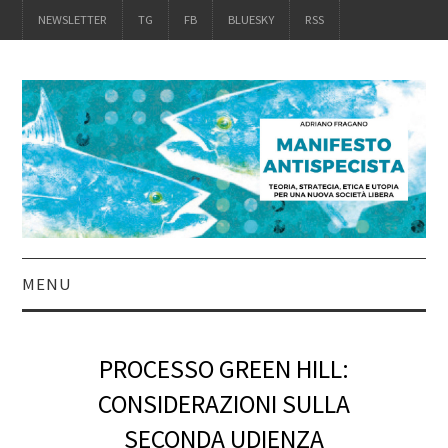
NEWSLETTER
TG
FB
BLUESKY
RSS
MENU
INTRO
PROCESSO GREEN HILL:
IL LIBRO
CONSIDERAZIONI SULLA
SECONDA UDIENZA
ACQUISTALO