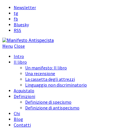
Newsletter
tg
fb
Bluesky
RSS
Menu
Close
Intro
Il libro
Un manifesto: Il libro
Una recensione
La cassetta degli attrezzi
Linguaggio non discriminatorio
Acquistalo
Definizioni
Definizione di specismo
Definizione di antispecismo
Chi
Blog
Contatti