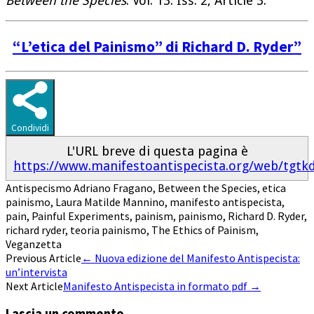
Between the Species
: Vol. 13: Iss. 2, Article 3.
“L’etica del Painismo” di Richard D. Ryder”
Condividi
L'URL breve di questa pagina è
https://www.manifestoantispecista.org/web/tgtk
Antispecismo
Adriano Fragano
,
Between the Species
,
etica
painismo
,
Laura Matilde Mannino
,
manifesto antispecista
,
pain
,
Painful Experiments
,
painism
,
painismo
,
Richard D. Ryder
,
richard ryder
,
teoria painismo
,
The Ethics of Painism
,
Veganzetta
Post
Previous Article
←
Nuova edizione del Manifesto Antispecista:
un’intervista
navigation
Next Article
Manifesto Antispecista in formato pdf
→
Lascia un commento