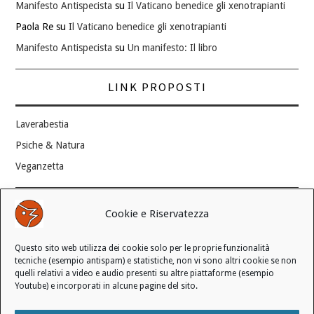
Manifesto Antispecista
su
Il Vaticano benedice gli xenotrapianti
Paola Re
su
Il Vaticano benedice gli xenotrapianti
Manifesto Antispecista
su
Un manifesto: Il libro
LINK PROPOSTI
Laverabestia
Psiche & Natura
Veganzetta
Modifica consenso ai cookie
Cookie e Riservatezza
REVOCA IL TUO CONSENSO
Questo sito web utilizza dei cookie solo per le proprie funzionalità
Stato attuale: Negato
tecniche (esempio antispam) e statistiche, non vi sono altri cookie se non
quelli relativi a video e audio presenti su altre piattaforme (esempio
Youtube) e incorporati in alcune pagine del sito.