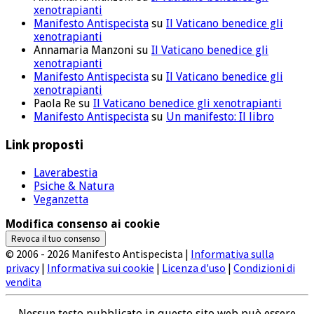
xenotrapianti
Manifesto Antispecista
su
Il Vaticano benedice gli
xenotrapianti
Annamaria Manzoni
su
Il Vaticano benedice gli
xenotrapianti
Manifesto Antispecista
su
Il Vaticano benedice gli
xenotrapianti
Paola Re
su
Il Vaticano benedice gli xenotrapianti
Manifesto Antispecista
su
Un manifesto: Il libro
Link proposti
Laverabestia
Psiche & Natura
Veganzetta
Modifica consenso ai cookie
Revoca il tuo consenso
© 2006 - 2026 Manifesto Antispecista |
Informativa sulla
privacy
|
Informativa sui cookie
|
Licenza d'uso
|
Condizioni di
vendita
Nessun testo pubblicato in questo sito web può essere