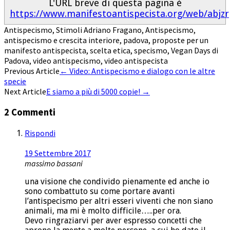
L'URL breve di questa pagina è
https://www.manifestoantispecista.org/web/abjzr
Antispecismo
,
Stimoli
Adriano Fragano
,
Antispecismo
,
antispecismo e crescita interiore
,
padova
,
proposte per un
manifesto antispecista
,
scelta etica
,
specismo
,
Vegan Days di
Padova
,
video antispecismo
,
video antispecista
Post
Previous Article
←
Video: Antispecismo e dialogo con le altre
specie
navigation
Next Article
E siamo a più di 5000 copie!
→
2 Commenti
Rispondi
19 Settembre 2017
massimo bassani
una visione che condivido pienamente ed anche io
sono combattuto su come portare avanti
l’antispecismo per altri esseri viventi che non siano
animali, ma mi è molto difficile…..per ora.
Devo ringraziarvi per aver espresso concetti che