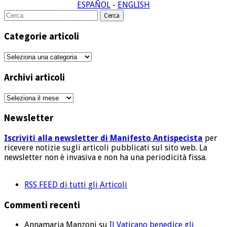
ESPAÑOL
-
ENGLISH
Cerca
per:
Categorie articoli
Categorie
articoli
Archivi articoli
Archivi
articoli
Newsletter
Iscriviti alla newsletter di Manifesto Antispecista
per
ricevere notizie sugli articoli pubblicati sul sito web. La
newsletter non è invasiva e non ha una periodicità fissa.
RSS FEED di tutti gli Articoli
Commenti recenti
Annamaria Manzoni
su
Il Vaticano benedice gli