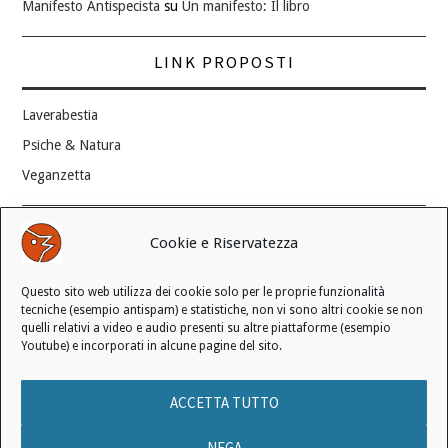
Manifesto Antispecista
su
Un manifesto: Il libro
LINK PROPOSTI
Laverabestia
Psiche & Natura
Veganzetta
Modifica consenso ai cookie
Cookie e Riservatezza
REVOCA IL TUO CONSENSO
Questo sito web utilizza dei cookie solo per le proprie funzionalità
Stato attuale: Negato
tecniche (esempio antispam) e statistiche, non vi sono altri cookie se non
quelli relativi a video e audio presenti su altre piattaforme (esempio
Youtube) e incorporati in alcune pagine del sito.
© 2006 - 2026 MANIFESTO ANTISPECISTA |
INFORMATIVA SULLA
ACCETTA TUTTO
PRIVACY
|
INFORMATIVA SUI COOKIE
|
LICENZA D'USO
|
CONDIZIONI DI VENDITA
NEGA