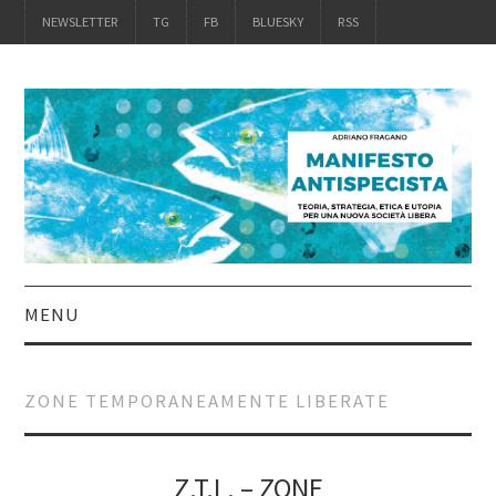
NEWSLETTER
TG
FB
BLUESKY
RSS
MENU
INTRO
ZONE TEMPORANEAMENTE LIBERATE
IL LIBRO
ACQUISTALO
Z.T.L. – ZONE