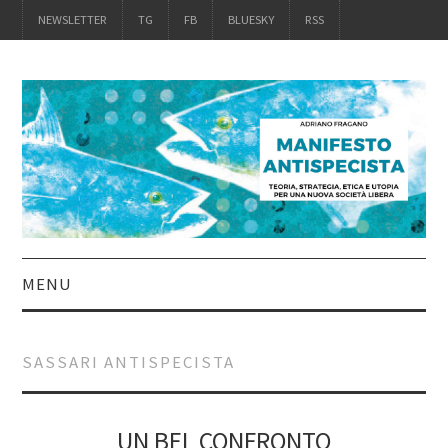
NEWSLETTER
TG
FB
BLUESKY
RSS
MENU
INTRO
SASSARI ANTISPECISTA
IL LIBRO
ACQUISTALO
UN BEL CONFRONTO