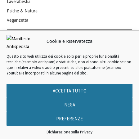
Laverabestia
Psiche & Natura
Veganzetta
Modifica consenso ai cookie
Cookie e Riservatezza
REVOCA IL TUO CONSENSO
Questo sito web utilizza dei cookie solo per le proprie funzionalità
Stato attuale: Negato
tecniche (esempio antispam) e statistiche, non vi sono altri cookie se non
quelli relativi a video e audio presenti su altre piattaforme (esempio
Youtube) e incorporati in alcune pagine del sito.
© 2006 - 2026 MANIFESTO ANTISPECISTA |
INFORMATIVA SULLA
ACCETTA TUTTO
PRIVACY
|
INFORMATIVA SUI COOKIE
|
LICENZA D'USO
|
CONDIZIONI DI VENDITA
NEGA
PREFERENZE
Nessun testo pubblicato in questo sito web può essere utilizzato per
Dichiarazione sulla Privacy
istruire l’Intelligenza Artificiale.