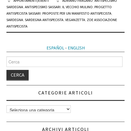
APPUNTAMENTI/EVENTI
ADRIANO FRAGANO
,
ANTISPECISMO
SARDEGNA
,
ANTISPECISMO SASSARI
,
IL VECCHIO MULINO
,
PROGETTO
ANTISPECISTA SASSARI
,
PROPOSTE PER UN MANIFESTO ANTISPECISTA
,
SARDEGNA
,
SARDEGNA ANTISPECISTA
,
VEGANZETTA
,
ZOE ASSOCIAZIONE
ANTISPECISTA
ESPAÑOL
-
ENGLISH
Cerca
per:
CATEGORIE ARTICOLI
Categorie
articoli
ARCHIVI ARTICOLI