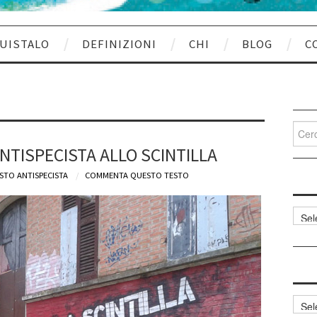
UISTALO
DEFINIZIONI
CHI
BLOG
C
Cerca
per:
NTISPECISTA ALLO SCINTILLA
STO ANTISPECISTA
COMMENTA QUESTO TESTO
Categ
articol
Archi
articol