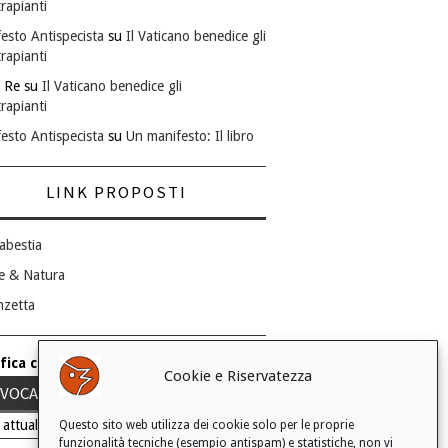
rapianti
esto Antispecista
su
Il Vaticano benedice gli
rapianti
 Re
su
Il Vaticano benedice gli
rapianti
esto Antispecista
su
Un manifesto: Il libro
LINK PROPOSTI
abestia
e & Natura
nzetta
fica consenso ai cookie
Cookie e Riservatezza
VOCA IL TUO CONSENSO
 attuale: Negato
Questo sito web utilizza dei cookie solo per le proprie
funzionalità tecniche (esempio antispam) e statistiche, non vi