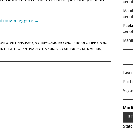
xenot
Manif
xenot
tinua a leggere
→
Paola
xenot
Manif
AGANO
,
ANTISPECISMO
,
ANTISPECISMO MODENA
,
CIRCOLO LIBERTARIO
,
CINTILLA
,
LIBRI ANTISPECISTI
,
MANIFESTO ANTISPECISTA
,
MODENA
,
Laver
Psich
Vega
Modi
RE
Stato