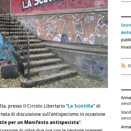
Iscri
Anti
pubbl
invas
R
Anna
xenot
a, presso il Circolo Libertario “
La Scintilla
” di
Manif
nata di discussione sull’antispecismo in occasione
xenot
ste per un Manifesto antispecista
“.
Anna
cussione di oltre due ore con le persone presenti