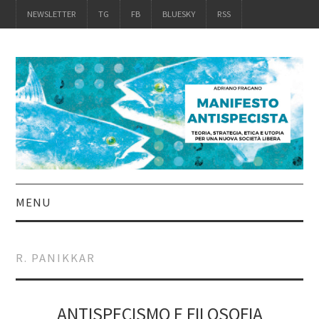
NEWSLETTER
TG
FB
BLUESKY
RSS
MENU
INTRO
R. PANIKKAR
IL LIBRO
ACQUISTALO
ANTISPECISMO E FILOSOFIA