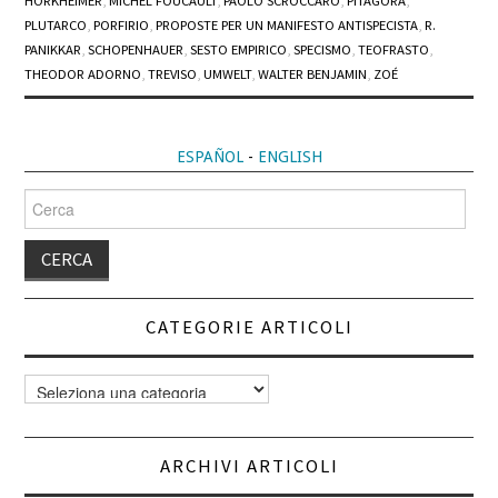
HORKHEIMER
,
MICHEL FOUCAULT
,
PAOLO SCROCCARO
,
PITAGORA
,
PLUTARCO
,
PORFIRIO
,
PROPOSTE PER UN MANIFESTO ANTISPECISTA
,
R.
PANIKKAR
,
SCHOPENHAUER
,
SESTO EMPIRICO
,
SPECISMO
,
TEOFRASTO
,
THEODOR ADORNO
,
TREVISO
,
UMWELT
,
WALTER BENJAMIN
,
ZOÉ
ESPAÑOL
-
ENGLISH
Cerca
per:
CATEGORIE ARTICOLI
Categorie
articoli
ARCHIVI ARTICOLI