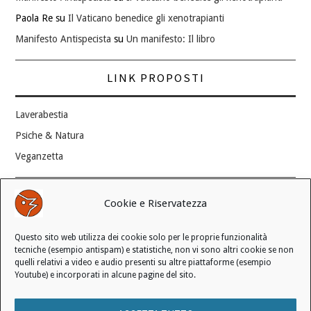
Paola Re
su
Il Vaticano benedice gli xenotrapianti
Manifesto Antispecista
su
Un manifesto: Il libro
LINK PROPOSTI
Laverabestia
Psiche & Natura
Veganzetta
Modifica consenso ai cookie
Cookie e Riservatezza
REVOCA IL TUO CONSENSO
Questo sito web utilizza dei cookie solo per le proprie funzionalità
Stato attuale: Negato
tecniche (esempio antispam) e statistiche, non vi sono altri cookie se non
quelli relativi a video e audio presenti su altre piattaforme (esempio
Youtube) e incorporati in alcune pagine del sito.
© 2006 - 2026 MANIFESTO ANTISPECISTA |
INFORMATIVA SULLA