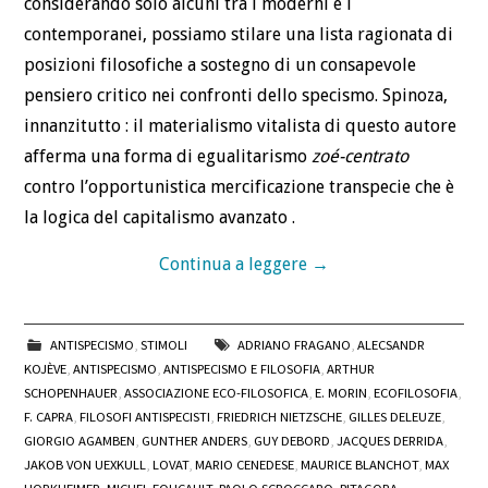
considerando solo alcuni tra i moderni e i
contemporanei, possiamo stilare una lista ragionata di
posizioni filosofiche a sostegno di un consapevole
pensiero critico nei confronti dello specismo. Spinoza,
innanzitutto : il materialismo vitalista di questo autore
afferma una forma di egualitarismo
zoé-centrato
contro l’opportunistica mercificazione transpecie che è
la logica del capitalismo avanzato .
Continua a leggere
→
ANTISPECISMO
,
STIMOLI
ADRIANO FRAGANO
,
ALECSANDR
KOJÈVE
,
ANTISPECISMO
,
ANTISPECISMO E FILOSOFIA
,
ARTHUR
SCHOPENHAUER
,
ASSOCIAZIONE ECO-FILOSOFICA
,
E. MORIN
,
ECOFILOSOFIA
,
F. CAPRA
,
FILOSOFI ANTISPECISTI
,
FRIEDRICH NIETZSCHE
,
GILLES DELEUZE
,
GIORGIO AGAMBEN
,
GUNTHER ANDERS
,
GUY DEBORD
,
JACQUES DERRIDA
,
JAKOB VON UEXKULL
,
LOVAT
,
MARIO CENEDESE
,
MAURICE BLANCHOT
,
MAX