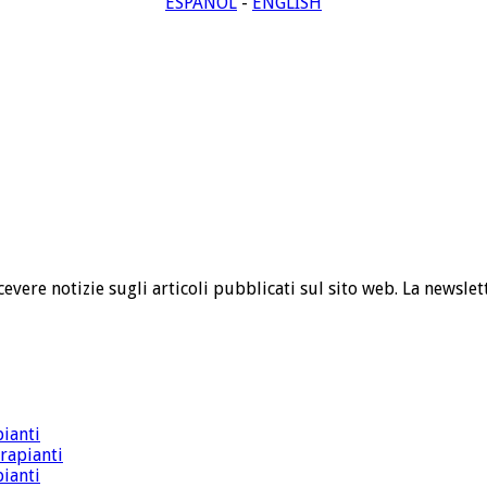
ESPAÑOL
-
ENGLISH
cevere notizie sugli articoli pubblicati sul sito web. La newslet
pianti
trapianti
pianti