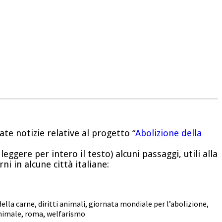
e notizie relative al progetto “
Abolizione della
leggere per intero il testo) alcuni passaggi, utili alla
ni in alcune città italiane:
della carne
,
diritti animali
,
giornata mondiale per l’abolizione
,
nimale
,
roma
,
welfarismo