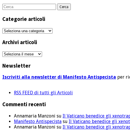
Cerca
per:
Categorie articoli
Categorie
articoli
Archivi articoli
Archivi
articoli
Newsletter
Iscriviti alla newsletter di Manifesto Antispecista
per ri
RSS FEED di tutti gli Articoli
Commenti recenti
Annamaria Manzoni
su
Il Vaticano benedice gli xenotra
Manifesto Antispecista
su
Il Vaticano benedice gli xeno
Annamaria Manzoni
su
Il Vaticano benedice gli xenotra