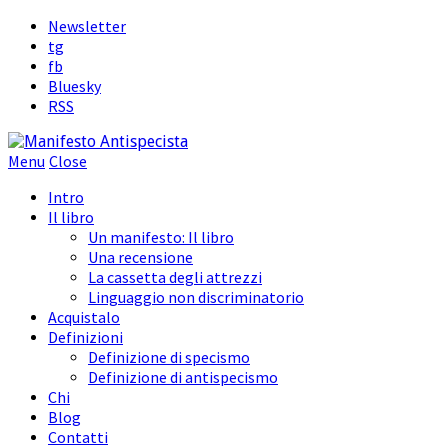
Newsletter
tg
fb
Bluesky
RSS
Menu
Close
Intro
Il libro
Un manifesto: Il libro
Una recensione
La cassetta degli attrezzi
Linguaggio non discriminatorio
Acquistalo
Definizioni
Definizione di specismo
Definizione di antispecismo
Chi
Blog
Contatti