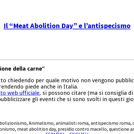
Il “Meat Abolition Day” e l’antispecismo
ione della carne”
o chiedendo per quale motivo non vengono pubblicat
rendendo piede anche in Italia.
to web ufficiale
, si possono citare (ma si consiglia di 
blicizzare gli eventi che si sono svolti in questi gior
bolizionismo
,
Animalismo
,
animalisti roma
,
antispecismo roma
,
ionismo
,
meat abolition day
,
presidio contro macello
,
questione a