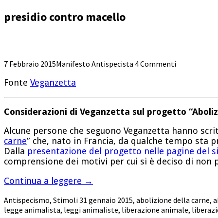
presidio contro macello
7 Febbraio 2015
Manifesto Antispecista
4 Commenti
Fonte
Veganzetta
Considerazioni di Veganzetta sul progetto “Aboliz
Alcune persone che seguono Veganzetta hanno scritt
carne
” che, nato in Francia, da qualche tempo sta p
Dalla
presentazione del progetto nelle pagine del si
comprensione dei motivi per cui si è deciso di non pub
Continua a leggere
→
Antispecismo
,
Stimoli
31 gennaio 2015
,
abolizione della carne
,
a
legge animalista
,
leggi animaliste
,
liberazione animale
,
liberaz