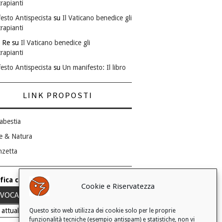
rapianti
esto Antispecista
su
Il Vaticano benedice gli
rapianti
 Re
su
Il Vaticano benedice gli
rapianti
esto Antispecista
su
Un manifesto: Il libro
LINK PROPOSTI
abestia
e & Natura
nzetta
fica consenso ai cookie
Cookie e Riservatezza
VOCA IL TUO CONSENSO
 attuale: Negato
Questo sito web utilizza dei cookie solo per le proprie
funzionalità tecniche (esempio antispam) e statistiche, non vi