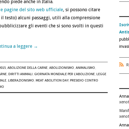
ndo piede anche in Italia.
e pagine del sito web ufficiale
, si possono citare
 il testo) alcuni passaggi, utili alla comprensione
Iscri
pubblicizzare gli eventi che si sono svolti in questi
Anti
pubbl
tinua a leggere
→
invas
R
2015
,
ABOLIZIONE DELLA CARNE
,
ABOLIZIONISMO
,
ANIMALISMO
,
ARNE
,
DIRITTI ANIMALI
,
GIORNATA MONDIALE PER L’ABOLIZIONE
,
LEGGE
MALE
,
LIBERAZIONISMO
,
MEAT ABOLITION DAY
,
PRESIDIO CONTRO
SMO
Anna
xenot
Manif
xenot
Anna