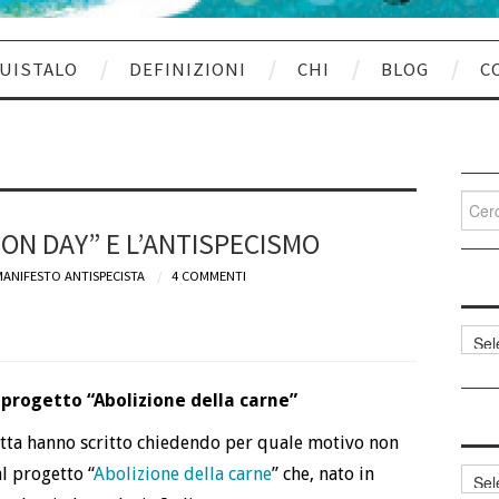
UISTALO
DEFINIZIONI
CHI
BLOG
C
Cerca
per:
ION DAY” E L’ANTISPECISMO
ANIFESTO ANTISPECISTA
4 COMMENTI
Categ
articol
 progetto “Abolizione della carne”
tta hanno scritto chiedendo per quale motivo non
l progetto “
Abolizione della carne
” che, nato in
Archi
articol