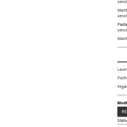
xenot
Manif
xenot
Paola
xenot
Manif
Laver
Psich
Vega
Modi
RE
Stato