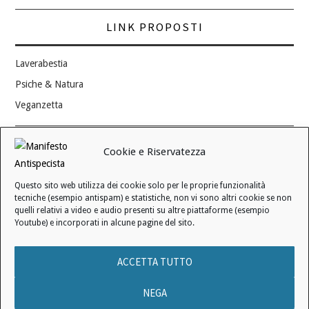
LINK PROPOSTI
Laverabestia
Psiche & Natura
Veganzetta
Modifica consenso ai cookie
Cookie e Riservatezza
REVOCA IL TUO CONSENSO
Questo sito web utilizza dei cookie solo per le proprie funzionalità
Stato attuale: Negato
tecniche (esempio antispam) e statistiche, non vi sono altri cookie se non
quelli relativi a video e audio presenti su altre piattaforme (esempio
Youtube) e incorporati in alcune pagine del sito.
© 2006 - 2026 MANIFESTO ANTISPECISTA |
INFORMATIVA SULLA
ACCETTA TUTTO
PRIVACY
|
INFORMATIVA SUI COOKIE
|
LICENZA D'USO
|
CONDIZIONI DI VENDITA
NEGA