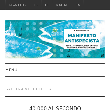
NEWSLETTER
TG
FB
BLUESKY
RSS
MENU
INTRO
GALLINA VECCHIETTA
IL LIBRO
ACQUISTALO
40.000 AL SECONDO