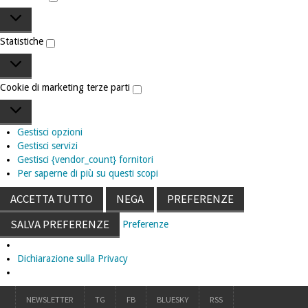
Preferenze
Statistiche
Statistiche
Cookie di marketing terze parti
Cookie
di
Gestisci opzioni
marketing
Gestisci servizi
terze
Gestisci {vendor_count} fornitori
parti
Per saperne di più su questi scopi
ACCETTA TUTTO
NEGA
PREFERENZE
SALVA PREFERENZE
Preferenze
Dichiarazione sulla Privacy
NEWSLETTER
TG
FB
BLUESKY
RSS