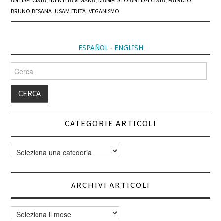
ANTISPECISTA
,
IDENTITÀ VEGANA
,
MANIFESTO ANTISPECISTA
,
PATRICIO
BRUNO BESANA
,
USAM EDITA
,
VEGANISMO
ESPAÑOL
-
ENGLISH
Cerca
per:
CATEGORIE ARTICOLI
Categorie
articoli
ARCHIVI ARTICOLI
Archivi
articoli