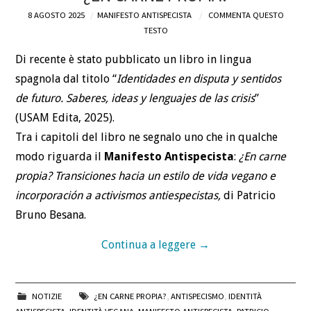
8 AGOSTO 2025
MANIFESTO ANTISPECISTA
COMMENTA QUESTO
DEFINIZIONI
TESTO
Di recente è stato pubblicato un libro in lingua
CHI
spagnola dal titolo “
Identidades en disputa y sentidos
BLOG
de futuro. Saberes, ideas y lenguajes de las crisis
”
(USAM Edita, 2025).
CONTATTI
Tra i capitoli del libro ne segnalo uno che in qualche
modo riguarda il
Manifesto Antispecista
:
¿En carne
propia? Transiciones hacia un estilo de vida vegano e
incorporación a activismos antiespecistas,
di Patricio
Bruno Besana.
Continua a leggere
→
NOTIZIE
¿EN CARNE PROPIA?
,
ANTISPECISMO
,
IDENTITÀ