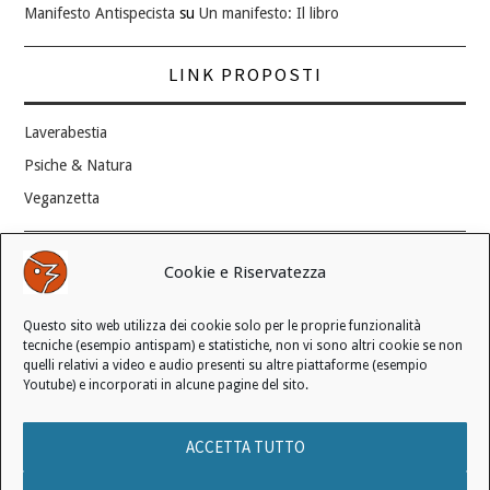
Manifesto Antispecista
su
Un manifesto: Il libro
LINK PROPOSTI
Laverabestia
Psiche & Natura
Veganzetta
Modifica consenso ai cookie
Cookie e Riservatezza
REVOCA IL TUO CONSENSO
Questo sito web utilizza dei cookie solo per le proprie funzionalità
Stato attuale: Negato
tecniche (esempio antispam) e statistiche, non vi sono altri cookie se non
quelli relativi a video e audio presenti su altre piattaforme (esempio
Youtube) e incorporati in alcune pagine del sito.
© 2006 - 2026 MANIFESTO ANTISPECISTA |
INFORMATIVA SULLA
ACCETTA TUTTO
PRIVACY
|
INFORMATIVA SUI COOKIE
|
LICENZA D'USO
|
CONDIZIONI DI VENDITA