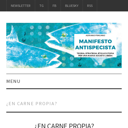
NEWSLETTER
TG
FB
BLUESKY
RSS
MENU
INTRO
¿EN CARNE PROPIA?
IL LIBRO
ACQUISTALO
¿EN CARNE PROPIA?