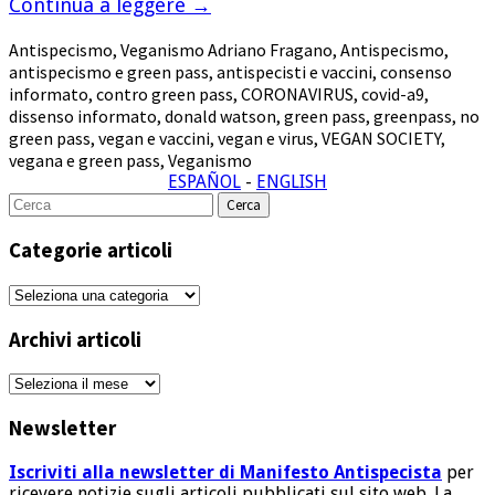
Continua a leggere
→
Antispecismo
,
Veganismo
Adriano Fragano
,
Antispecismo
,
antispecismo e green pass
,
antispecisti e vaccini
,
consenso
informato
,
contro green pass
,
CORONAVIRUS
,
covid-a9
,
dissenso informato
,
donald watson
,
green pass
,
greenpass
,
no
green pass
,
vegan e vaccini
,
vegan e virus
,
VEGAN SOCIETY
,
vegana e green pass
,
Veganismo
ESPAÑOL
-
ENGLISH
Cerca
per:
Categorie articoli
Categorie
articoli
Archivi articoli
Archivi
articoli
Newsletter
Iscriviti alla newsletter di Manifesto Antispecista
per
ricevere notizie sugli articoli pubblicati sul sito web. La