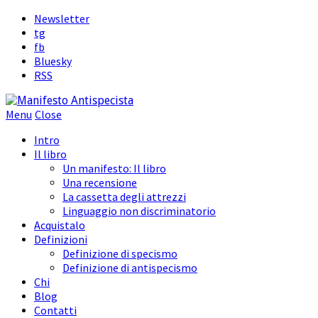
Newsletter
tg
fb
Bluesky
RSS
Menu
Close
Intro
Il libro
Un manifesto: Il libro
Una recensione
La cassetta degli attrezzi
Linguaggio non discriminatorio
Acquistalo
Definizioni
Definizione di specismo
Definizione di antispecismo
Chi
Blog
Contatti