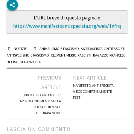
BLOG
CONTATTI
L'URL breve di questa pagina è
https://www.manifestoantispecista.org/web/1nfrq
NOTIZIE
ANIMALISMO E FASCISMO
,
ANTIFASCISTA
,
ANTIFASCISTI
,
ANTISPECISMO E FASCISMO
,
CLÉMENT MERIC
,
FASCISTI
,
RAGAZZO FRANCESE
UCCISO
,
VEGANZETTA
Post
PREVIOUS
NEXT ARTICLE
navigation
MANIFESTO ANTISPECISTA
ARTICLE
A ECOCOMPATIBILMENTE
PROCESSO GREEN HILL:
FEST
APPROFONDIMENTI SULLA
TERZA UDIENZA E
DICHIARAZIONE
LASCIA UN COMMENTO