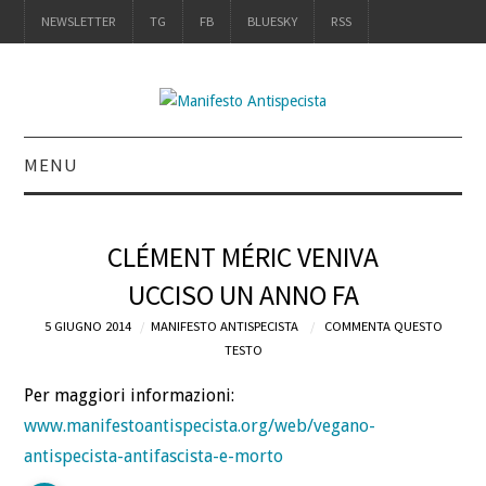
NEWSLETTER
TG
FB
BLUESKY
RSS
MENU
INTRO
CLÉMENT MÉRIC VENIVA
IL LIBRO
UCCISO UN ANNO FA
5 GIUGNO 2014
ACQUISTALO
MANIFESTO ANTISPECISTA
COMMENTA QUESTO
TESTO
DEFINIZIONI
Per maggiori informazioni:
www.manifestoantispecista.org/web/vegano-
CHI
antispecista-antifascista-e-morto