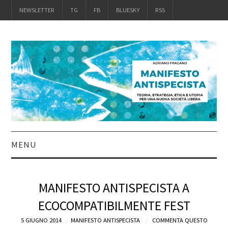
NEWSLETTER
TG
FB
BLUESKY
RSS
MENU
INTRO
MANIFESTO ANTISPECISTA A
IL LIBRO
ECOCOMPATIBILMENTE FEST
5 GIUGNO 2014
ACQUISTALO
MANIFESTO ANTISPECISTA
COMMENTA QUESTO