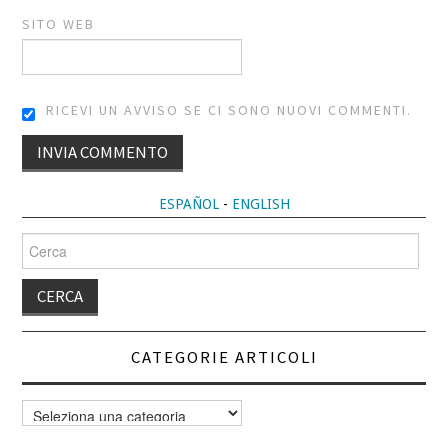
SITO WEB
RICEVI UN AVVISO SE CI SONO NUOVI COMMENTI.
ALTERNATIVE:
ESPAÑOL
-
ENGLISH
Cerca
per:
CATEGORIE ARTICOLI
Categorie
articoli