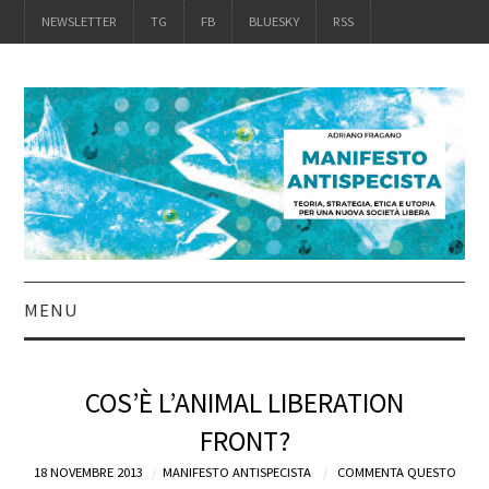
NEWSLETTER
TG
FB
BLUESKY
RSS
MENU
INTRO
COS’È L’ANIMAL LIBERATION
IL LIBRO
FRONT?
18 NOVEMBRE 2013
ACQUISTALO
MANIFESTO ANTISPECISTA
COMMENTA QUESTO