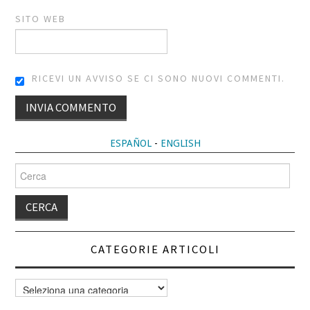
SITO WEB
RICEVI UN AVVISO SE CI SONO NUOVI COMMENTI.
ALTERNATIVE:
ESPAÑOL
-
ENGLISH
Cerca
per:
CATEGORIE ARTICOLI
Categorie
articoli