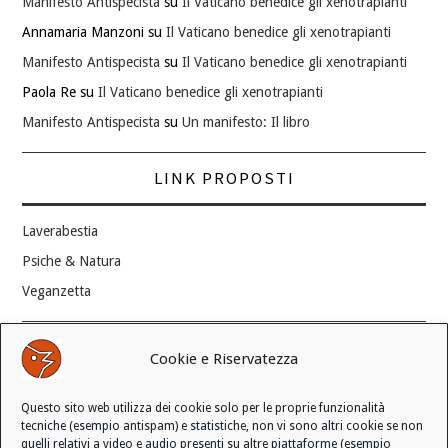
Manifesto Antispecista
su
Il Vaticano benedice gli xenotrapianti
Annamaria Manzoni
su
Il Vaticano benedice gli xenotrapianti
Manifesto Antispecista
su
Il Vaticano benedice gli xenotrapianti
Paola Re
su
Il Vaticano benedice gli xenotrapianti
Manifesto Antispecista
su
Un manifesto: Il libro
LINK PROPOSTI
Laverabestia
Psiche & Natura
Veganzetta
Modifica consenso ai cookie
Cookie e Riservatezza
REVOCA IL TUO CONSENSO
Questo sito web utilizza dei cookie solo per le proprie funzionalità
Stato attuale: Negato
tecniche (esempio antispam) e statistiche, non vi sono altri cookie se non
quelli relativi a video e audio presenti su altre piattaforme (esempio