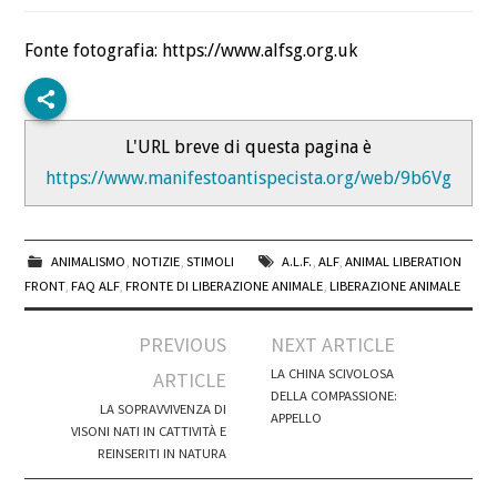
Fonte fotografia: https://www.alfsg.org.uk
L'URL breve di questa pagina è
https://www.manifestoantispecista.org/web/9b6Vg
ANIMALISMO
,
NOTIZIE
,
STIMOLI
A.L.F.
,
ALF
,
ANIMAL LIBERATION
FRONT
,
FAQ ALF
,
FRONTE DI LIBERAZIONE ANIMALE
,
LIBERAZIONE ANIMALE
Post
PREVIOUS
NEXT ARTICLE
navigation
LA CHINA SCIVOLOSA
ARTICLE
DELLA COMPASSIONE:
LA SOPRAVVIVENZA DI
APPELLO
VISONI NATI IN CATTIVITÀ E
REINSERITI IN NATURA