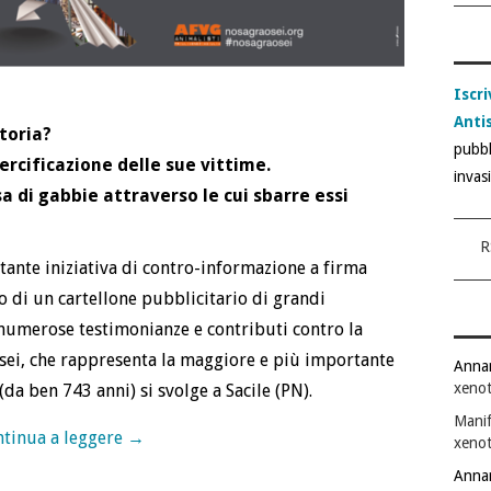
Iscri
Anti
toria?
pubbl
ercificazione delle sue vittime.
invas
a di gabbie attraverso le cui sbarre essi
R
tante iniziativa di contro-informazione a firma
io di un cartellone pubblicitario di grandi
numerose testimonianze e contributi contro la
 Osei, che rappresenta la maggiore e più importante
Anna
xenot
da ben 743 anni) si svolge a Sacile (PN).
Manif
tinua a leggere
→
xenot
Anna