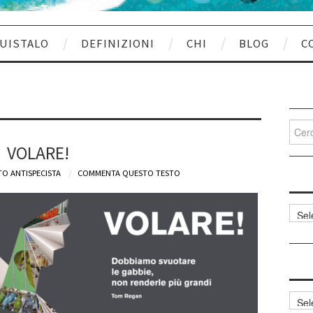
UISTALO
DEFINIZIONI
CHI
BLOG
C
Cerca
per:
VOLARE!
O ANTISPECISTA
COMMENTA QUESTO TESTO
Categ
articol
Archi
articol