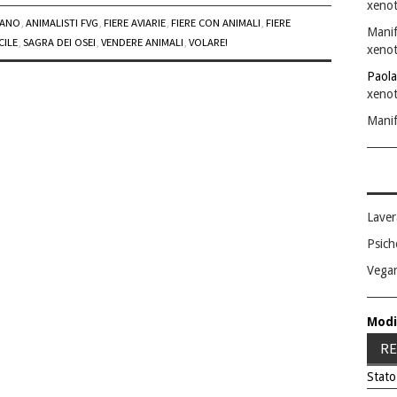
xenot
GANO
,
ANIMALISTI FVG
,
FIERE AVIARIE
,
FIERE CON ANIMALI
,
FIERE
Manif
CILE
,
SAGRA DEI OSEI
,
VENDERE ANIMALI
,
VOLARE!
xenot
Paola
xenot
Manif
Laver
Psich
Vega
Modi
RE
Stato