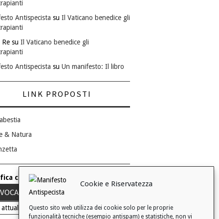
rapianti
esto Antispecista
su
Il Vaticano benedice gli
rapianti
 Re
su
Il Vaticano benedice gli
rapianti
esto Antispecista
su
Un manifesto: Il libro
LINK PROPOSTI
abestia
e & Natura
nzetta
fica consenso ai cookie
Cookie e Riservatezza
VOCA IL TUO CONSENSO
 attuale: Negato
Questo sito web utilizza dei cookie solo per le proprie
funzionalità tecniche (esempio antispam) e statistiche, non vi