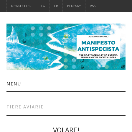
NEWSLETTER
TG
FB
BLUESKY
RSS
MENU
INTRO
FIERE AVIARIE
IL LIBRO
ACQUISTALO
VOLARE!