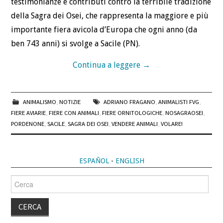
testimonianze e contributi contro la terribile tradizione
della Sagra dei Osei, che rappresenta la maggiore e più
importante fiera avicola d’Europa che ogni anno (da
ben 743 anni) si svolge a Sacile (PN).
Continua a leggere
→
ANIMALISMO
,
NOTIZIE
ADRIANO FRAGANO
,
ANIMALISTI FVG
,
FIERE AVIARIE
,
FIERE CON ANIMALI
,
FIERE ORNITOLOGICHE
,
NOSAGRAOSEI
,
PORDENONE
,
SACILE
,
SAGRA DEI OSEI
,
VENDERE ANIMALI
,
VOLARE!
ESPAÑOL
-
ENGLISH
Cerca
per: