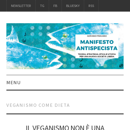
NEWSLETTER
TG
FB
BLUESKY
RSS
MENU
INTRO
VEGANISMO COME DIETA
IL LIBRO
ACQUISTALO
IL VEGANISMO NON È UNA