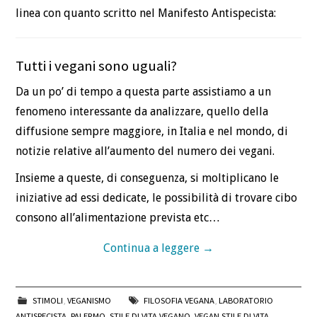
linea con quanto scritto nel Manifesto Antispecista:
Tutti i vegani sono uguali?
Da un po’ di tempo a questa parte assistiamo a un
fenomeno interessante da analizzare, quello della
diffusione sempre maggiore, in Italia e nel mondo, di
notizie relative all’aumento del numero dei vegani.
Insieme a queste, di conseguenza, si moltiplicano le
iniziative ad essi dedicate, le possibilità di trovare cibo
consono all’alimentazione prevista etc…
Continua a leggere
→
STIMOLI
,
VEGANISMO
FILOSOFIA VEGANA
,
LABORATORIO
ANTISPECISTA
,
PALERMO
,
STILE DI VITA VEGANO
,
VEGAN STILE DI VITA
,