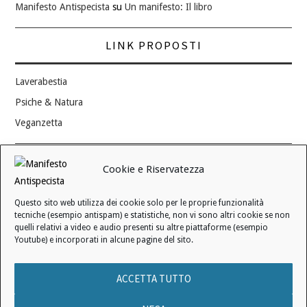
Manifesto Antispecista
su
Un manifesto: Il libro
LINK PROPOSTI
Laverabestia
Psiche & Natura
Veganzetta
Modifica consenso ai cookie
Cookie e Riservatezza
REVOCA IL TUO CONSENSO
Questo sito web utilizza dei cookie solo per le proprie funzionalità
Stato attuale: Negato
tecniche (esempio antispam) e statistiche, non vi sono altri cookie se non
quelli relativi a video e audio presenti su altre piattaforme (esempio
Youtube) e incorporati in alcune pagine del sito.
© 2006 - 2026 MANIFESTO ANTISPECISTA |
INFORMATIVA SULLA
ACCETTA TUTTO
PRIVACY
|
INFORMATIVA SUI COOKIE
|
LICENZA D'USO
|
CONDIZIONI DI VENDITA