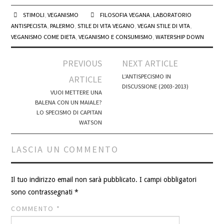
STIMOLI
,
VEGANISMO
FILOSOFIA VEGANA
,
LABORATORIO
ANTISPECISTA
,
PALERMO
,
STILE DI VITA VEGANO
,
VEGAN STILE DI VITA
,
VEGANISMO COME DIETA
,
VEGANISMO E CONSUMISMO
,
WATERSHIP DOWN
Post
PREVIOUS
NEXT ARTICLE
navigation
L’ANTISPECISMO IN
ARTICLE
DISCUSSIONE (2003-2013)
VUOI METTERE UNA
BALENA CON UN MAIALE?
LO SPECISMO DI CAPITAN
WATSON
LASCIA UN COMMENTO
Il tuo indirizzo email non sarà pubblicato.
I campi obbligatori
sono contrassegnati
*
COMMENTO
*