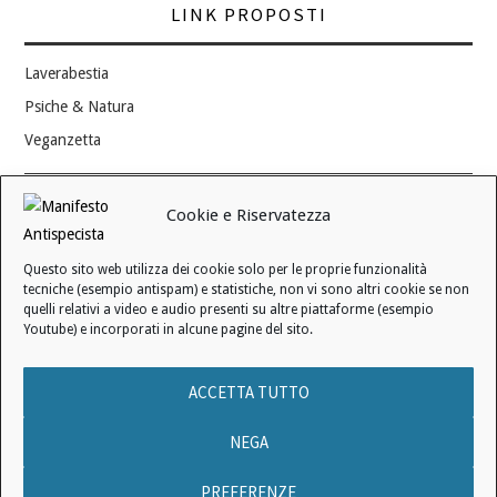
LINK PROPOSTI
Laverabestia
Psiche & Natura
Veganzetta
Modifica consenso ai cookie
Cookie e Riservatezza
REVOCA IL TUO CONSENSO
Questo sito web utilizza dei cookie solo per le proprie funzionalità
Stato attuale: Negato
tecniche (esempio antispam) e statistiche, non vi sono altri cookie se non
quelli relativi a video e audio presenti su altre piattaforme (esempio
Youtube) e incorporati in alcune pagine del sito.
© 2006 - 2026 MANIFESTO ANTISPECISTA |
INFORMATIVA SULLA
ACCETTA TUTTO
PRIVACY
|
INFORMATIVA SUI COOKIE
|
LICENZA D'USO
|
CONDIZIONI DI VENDITA
NEGA
PREFERENZE