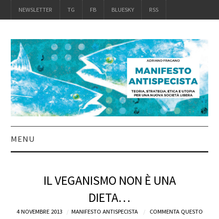
NEWSLETTER
TG
FB
BLUESKY
RSS
MENU
INTRO
IL VEGANISMO NON È UNA
IL LIBRO
DIETA…
4 NOVEMBRE 2013
ACQUISTALO
MANIFESTO ANTISPECISTA
COMMENTA QUESTO