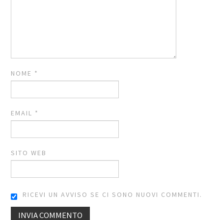
NOME
*
EMAIL
*
SITO WEB
RICEVI UN AVVISO SE CI SONO NUOVI COMMENTI.