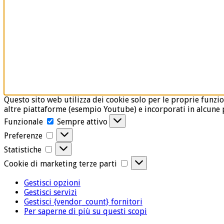
Questo sito web utilizza dei cookie solo per le proprie funzio
altre piattaforme (esempio Youtube) e incorporati in alcune p
Funzionale
Funzionale
Sempre attivo
Preferenze
Preferenze
Statistiche
Statistiche
Cookie
Cookie di marketing terze parti
di
marketing
Gestisci opzioni
terze
Gestisci servizi
parti
Gestisci {vendor_count} fornitori
Per saperne di più su questi scopi