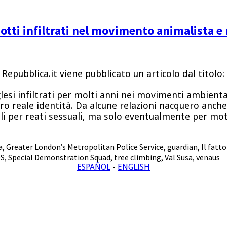
ziotti infiltrati nel movimento animalista 
 Repubblica.it viene pubblicato un articolo dal titolo:
nglesi infiltrati per molti anni nei movimenti ambienta
oro reale identità. Da alcune relazioni nacquero anche 
ili per reati sessuali, ma solo eventualmente per moti
a
,
Greater London’s Metropolitan Police Service
,
guardian
,
Il fatt
DS
,
Special Demonstration Squad
,
tree climbing
,
Val Susa
,
venaus
ESPAÑOL
-
ENGLISH