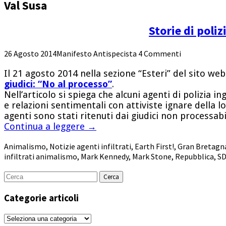
Val Susa
Storie di poli
26 Agosto 2014
Manifesto Antispecista
4 Commenti
Il 21 agosto 2014 nella sezione “Esteri” del sito web
giudici: “No al processo”
.
Nell’articolo si spiega che alcuni agenti di polizia i
e relazioni sentimentali con attiviste ignare della l
agenti sono stati ritenuti dai giudici non processab
Continua a leggere
→
Animalismo
,
Notizie
agenti infiltrati
,
Earth First!
,
Gran Bretagn
infiltrati animalismo
,
Mark Kennedy
,
Mark Stone
,
Repubblica
,
S
Cerca
per:
Categorie articoli
Categorie