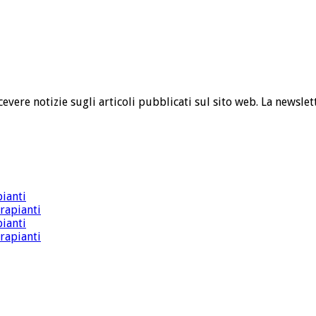
cevere notizie sugli articoli pubblicati sul sito web. La newslet
pianti
trapianti
pianti
trapianti