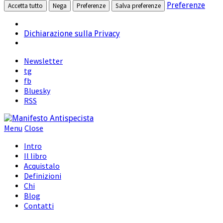
Preferenze
Accetta tutto
Nega
Preferenze
Salva preferenze
Dichiarazione sulla Privacy
Newsletter
tg
fb
Bluesky
RSS
Menu
Close
Intro
Il libro
Acquistalo
Definizioni
Chi
Blog
Contatti