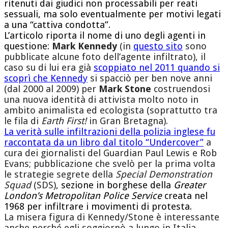
ritenuti dai giudici non processabili per reati
sessuali, ma solo eventualmente per motivi legati
a una “cattiva condotta”.
L’articolo riporta il nome di uno degli agenti in
questione:
Mark Kennedy
(in
questo sito
sono
pubblicate alcune foto dell’agente infiltrato), il
caso su di lui era già
scoppiato nel 2011 quando si
scoprì che Kennedy
si spacciò per ben nove anni
(dal 2000 al 2009) per
Mark Stone
costruendosi
una nuova identità di attivista molto noto in
ambito animalista ed ecologista (soprattutto tra
le fila di
Earth First!
in Gran Bretagna).
La verità sulle infiltrazioni della polizia inglese fu
raccontata da un libro dal titolo “Undercover”
a
cura dei giornalisti del Guardian Paul Lewis e Rob
Evans; pubblicazione che svelò per la prima volta
le strategie segrete della
Special Demonstration
Squad
(SDS),
sezione in borghese della
Greater
London’s Metropolitan Police Service
creata nel
1968 per infiltrare i movimenti di protesta.
La misera figura di Kennedy/Stone è interessante
anche perché egli soggiornò a lungo in Italia,