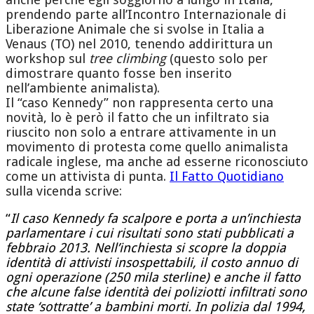
prendendo parte all’Incontro Internazionale di
Liberazione Animale che si svolse in Italia a
Venaus (TO) nel 2010, tenendo addirittura un
workshop sul
tree climbing
(questo solo per
dimostrare quanto fosse ben inserito
nell’ambiente animalista).
Il “caso Kennedy” non rappresenta certo una
novità, lo è però il fatto che un infiltrato sia
riuscito non solo a entrare attivamente in un
movimento di protesta come quello animalista
radicale inglese, ma anche ad esserne riconosciuto
come un attivista di punta.
Il Fatto Quotidiano
sulla vicenda scrive:
“
Il caso Kennedy fa scalpore e porta a un’inchiesta
parlamentare i cui risultati sono stati pubblicati a
febbraio 2013
. Nell’inchiesta si scopre la
doppia
identità
di attivisti insospettabili, il costo annuo di
ogni operazione (250 mila sterline) e anche il fatto
che alcune false identità dei poliziotti infiltrati sono
state ‘sottratte’ a bambini morti. In polizia dal 1994,