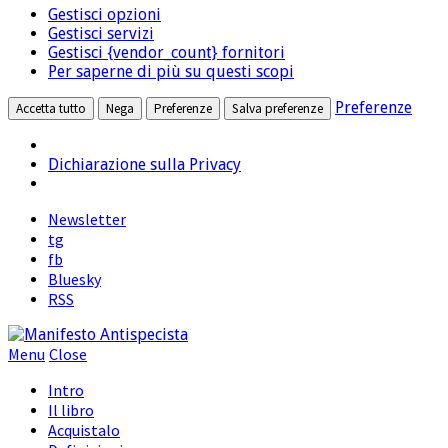
marketing
Gestisci opzioni
terze
Gestisci servizi
parti
Gestisci {vendor_count} fornitori
Per saperne di più su questi scopi
Preferenze
Accetta tutto
Nega
Preferenze
Salva preferenze
Dichiarazione sulla Privacy
Newsletter
tg
fb
Bluesky
RSS
Menu
Close
Intro
Il libro
Acquistalo