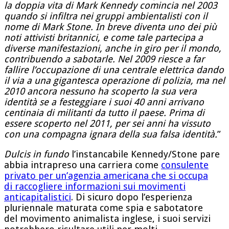
la doppia vita di Mark Kennedy comincia nel 2003
quando si infiltra nei gruppi ambientalisti con il
nome di
Mark Stone
. In breve diventa uno dei più
noti attivisti britannici, e come tale partecipa a
diverse manifestazioni, anche in giro per il mondo,
contribuendo a sabotarle. Nel 2009 riesce a far
fallire l’occupazione di una
centrale elettrica
dando
il via a una gigantesca operazione di polizia, ma nel
2010 ancora nessuno ha scoperto la sua vera
identità se a festeggiare i suoi 40 anni arrivano
centinaia di militanti da tutto il paese. Prima di
essere scoperto nel 2011, per sei anni ha vissuto
con una compagna ignara della sua
falsa identità
.
”
Dulcis in fundo
l’instancabile Kennedy/Stone pare
abbia intrapreso una carriera come
consulente
privato per un’agenzia americana che si occupa
di raccogliere informazioni sui movimenti
anticapitalistici
. Di sicuro dopo l’esperienza
pluriennale maturata come spia e sabotatore
del movimento animalista inglese, i suoi servizi