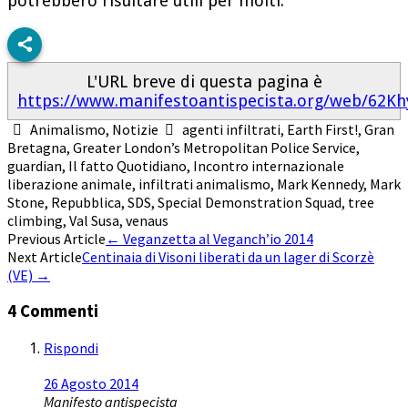
potrebbero risultare utili per molti.
L'URL breve di questa pagina è
https://www.manifestoantispecista.org/web/62Kh
Animalismo
,
Notizie
agenti infiltrati
,
Earth First!
,
Gran
Bretagna
,
Greater London’s Metropolitan Police Service
,
guardian
,
Il fatto Quotidiano
,
Incontro internazionale
liberazione animale
,
infiltrati animalismo
,
Mark Kennedy
,
Mark
Stone
,
Repubblica
,
SDS
,
Special Demonstration Squad
,
tree
climbing
,
Val Susa
,
venaus
Post
Previous Article
←
Veganzetta al Veganch’io 2014
Next Article
Centinaia di Visoni liberati da un lager di Scorzè
navigation
(VE)
→
4 Commenti
Rispondi
26 Agosto 2014
Manifesto antispecista