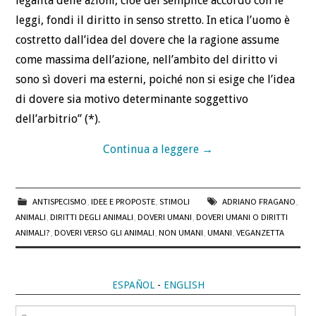
legalità delle azioni, cioè del semplice accordo con le
leggi, fondi il diritto in senso stretto. In etica l’uomo è
costretto dall’idea del dovere che la ragione assume
come massima dell’azione, nell’ambito del diritto vi
sono sì doveri ma esterni, poiché non si esige che l’idea
di dovere sia motivo determinante soggettivo
dell’arbitrio” (*).
Continua a leggere
→
ANTISPECISMO
,
IDEE E PROPOSTE
,
STIMOLI
ADRIANO FRAGANO
,
ANIMALI
,
DIRITTI DEGLI ANIMALI
,
DOVERI UMANI
,
DOVERI UMANI O DIRITTI
ANIMALI?
,
DOVERI VERSO GLI ANIMALI
,
NON UMANI
,
UMANI
,
VEGANZETTA
ESPAÑOL
-
ENGLISH
Cerca