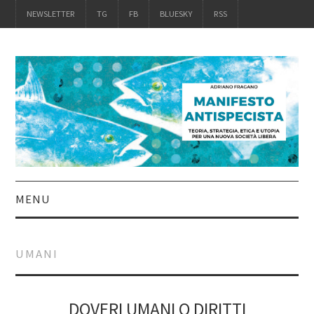
NEWSLETTER
TG
FB
BLUESKY
RSS
MENU
INTRO
UMANI
IL LIBRO
ACQUISTALO
DOVERI UMANI O DIRITTI