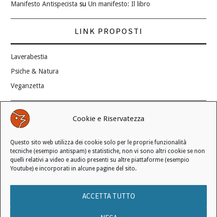
Manifesto Antispecista
su
Un manifesto: Il libro
LINK PROPOSTI
Laverabestia
Psiche & Natura
Veganzetta
Modifica consenso ai cookie
Cookie e Riservatezza
REVOCA IL TUO CONSENSO
Questo sito web utilizza dei cookie solo per le proprie funzionalità
Stato attuale: Negato
tecniche (esempio antispam) e statistiche, non vi sono altri cookie se non
quelli relativi a video e audio presenti su altre piattaforme (esempio
Youtube) e incorporati in alcune pagine del sito.
© 2006 - 2026 MANIFESTO ANTISPECISTA |
INFORMATIVA SULLA
ACCETTA TUTTO
PRIVACY
|
INFORMATIVA SUI COOKIE
|
LICENZA D'USO
|
CONDIZIONI DI VENDITA