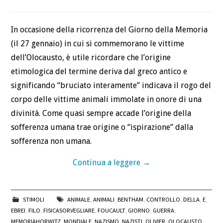
In occasione della ricorrenza del Giorno della Memoria
(il 27 gennaio) in cui si commemorano le vittime
dell’Olocausto, è utile ricordare che l’origine
etimologica del termine deriva dal greco antico e
significando “bruciato interamente” indicava il rogo del
corpo delle vittime animali immolate in onore di una
divinità. Come quasi sempre accade l’origine della
sofferenza umana trae origine o “ispirazione” dalla
sofferenza non umana.
Continua a leggere
→
STIMOLI
ANIMALE
,
ANIMALI
,
BENTHAM
,
CONTROLLO
,
DELLA
,
E
,
EBREI
,
FILO
,
FISICASORVEGLIARE
,
FOUCAULT
,
GIORNO
,
GUERRA
,
MEMORIAHORWITZ
,
MONDIALE
,
NAZISMO
,
NAZISTI
,
OLIVIER
,
OLOCAUSTO
,