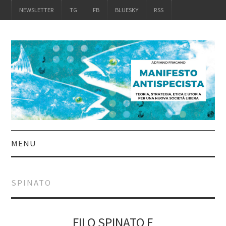
NEWSLETTER
TG
FB
BLUESKY
RSS
MENU
INTRO
SPINATO
IL LIBRO
ACQUISTALO
FILO SPINATO E