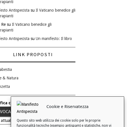
rapianti
esto Antispecista
su
Il Vaticano benedice gli
rapianti
 Re
su
Il Vaticano benedice gli
rapianti
esto Antispecista
su
Un manifesto: Il libro
LINK PROPOSTI
abestia
e & Natura
nzetta
fica consenso ai cookie
Cookie e Riservatezza
VOCA IL TUO CONSENSO
 attuale: Negato
Questo sito web utilizza dei cookie solo per le proprie
funzionalità tecniche (esempio antispam) e statistiche, non vi