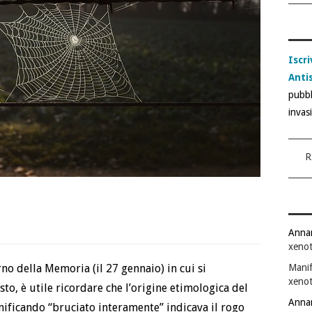
Iscri
Anti
pubbl
invas
R
Anna
xenot
Manif
rno della Memoria (il 27 gennaio) in cui si
xenot
o, è utile ricordare che l’origine etimologica del
Anna
nificando “bruciato interamente” indicava il rogo