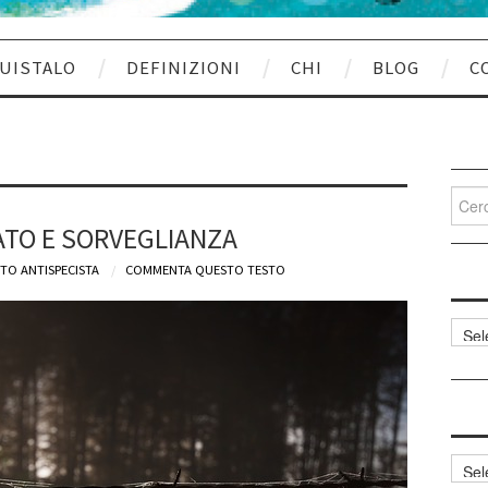
UISTALO
DEFINIZIONI
CHI
BLOG
C
Cerca
per:
ATO E SORVEGLIANZA
TO ANTISPECISTA
COMMENTA QUESTO TESTO
Categ
articol
Archi
articol