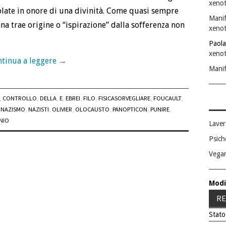
xenot
late in onore di una divinità. Come quasi sempre
Manif
na trae origine o “ispirazione” dalla sofferenza non
xenot
Paola
xenot
tinua a leggere
→
Manif
,
CONTROLLO
,
DELLA
,
E
,
EBREI
,
FILO
,
FISICASORVEGLIARE
,
FOUCAULT
,
,
NAZISMO
,
NAZISTI
,
OLIVIER
,
OLOCAUSTO
,
PANOPTICON
,
PUNIRE
,
NIO
Laver
Psich
Vega
Modi
RE
Stato