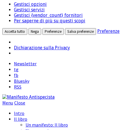
marketing
Gestisci opzioni
terze
Gestisci servizi
parti
Gestisci {vendor_count} fornitori
Per saperne di più su questi scopi
Preferenze
Accetta tutto
Nega
Preferenze
Salva preferenze
Dichiarazione sulla Privacy
Newsletter
tg
fb
Bluesky
RSS
Menu
Close
Intro
Il libro
Un manifesto: Il libro