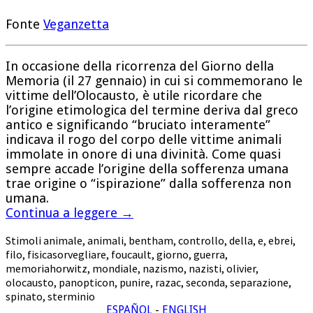
Fonte
Veganzetta
In occasione della ricorrenza del Giorno della
Memoria (il 27 gennaio) in cui si commemorano le
vittime dell’Olocausto, è utile ricordare che
l’origine etimologica del termine deriva dal greco
antico e significando “bruciato interamente”
indicava il rogo del corpo delle vittime animali
immolate in onore di una divinità. Come quasi
sempre accade l’origine della sofferenza umana
trae origine o “ispirazione” dalla sofferenza non
umana.
Continua a leggere
→
Stimoli
animale
,
animali
,
bentham
,
controllo
,
della
,
e
,
ebrei
,
filo
,
fisicasorvegliare
,
foucault
,
giorno
,
guerra
,
memoriahorwitz
,
mondiale
,
nazismo
,
nazisti
,
olivier
,
olocausto
,
panopticon
,
punire
,
razac
,
seconda
,
separazione
,
spinato
,
sterminio
ESPAÑOL
-
ENGLISH