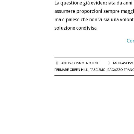
La questione già evidenziata da anni
assumere proporzioni sempre maggior
ma è palese che non vi sia una volon
soluzione condivisa.
Con
ANTISPECISMO
,
NOTIZIE
ANTIFASCIS
FERMARE GREEN HILL
,
FASCISMO
,
RAGAZZO FRAN