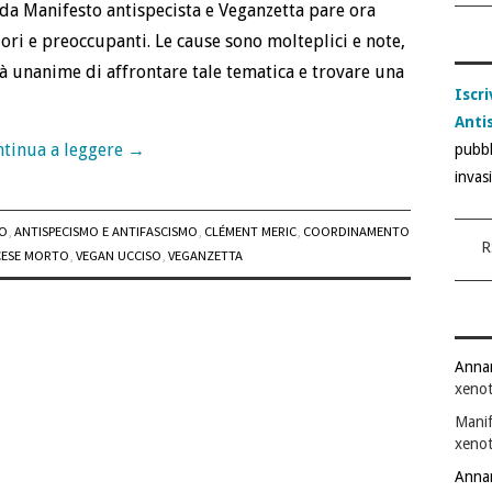
 da Manifesto antispecista e Veganzetta pare ora
i e preoccupanti. Le cause sono molteplici e note,
tà unanime di affrontare tale tematica e trovare una
Iscri
Anti
tinua a leggere
→
pubbl
invas
MO
,
ANTISPECISMO E ANTIFASCISMO
,
CLÉMENT MERIC
,
COORDINAMENTO
R
CESE MORTO
,
VEGAN UCCISO
,
VEGANZETTA
Anna
xenot
Manif
xenot
Anna