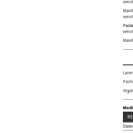
xenot
Manif
xenot
Paola
xenot
Manif
Laver
Psich
Vega
Modi
RE
Stato