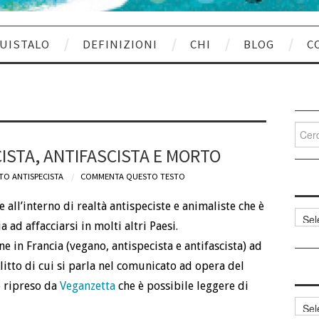
UISTALO
DEFINIZIONI
CHI
BLOG
C
Cerca
per:
ISTA, ANTIFASCISTA E MORTO
TO ANTISPECISTA
COMMENTA QUESTO TESTO
e all’interno di realtà antispeciste e animaliste che è
Categ
a ad affacciarsi in molti altri Paesi.
articol
ne in Francia (vegano, antispecista e antifascista) ad
litto di cui si parla nel comunicato ad opera del
 ripreso da
Veganzetta
che è possibile leggere di
Archi
articol