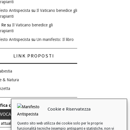
rapianti
esto Antispecista
su
Il Vaticano benedice gli
rapianti
 Re
su
Il Vaticano benedice gli
rapianti
esto Antispecista
su
Un manifesto: Il libro
LINK PROPOSTI
abestia
e & Natura
nzetta
fica consenso ai cookie
Cookie e Riservatezza
VOCA IL TUO CONSENSO
 attuale: Negato
Questo sito web utilizza dei cookie solo per le proprie
funzionalità tecniche (esempio antispam) e statistiche, non vi