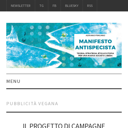
NEWSLETTER
TG
FB
BLUESKY
RSS
MENU
INTRO
PUBBLICITÀ VEGANA
IL LIBRO
ACQUISTALO
IL PROGETTO DI CAMPAGNE