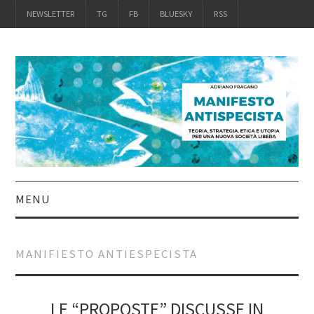
NEWSLETTER
TG
FB
BLUESKY
RSS
MENU
INTRO
MANIFIESTO ANTIESPECISTA
IL LIBRO
ACQUISTALO
LE “PROPOSTE” DISCUSSE IN