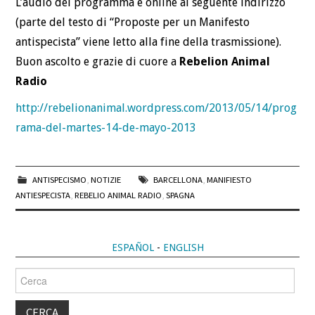
L’audio del programma è online al seguente indirizzo
(parte del testo di “Proposte per un Manifesto
antispecista” viene letto alla fine della trasmissione).
Buon ascolto e grazie di cuore a
Rebelion Animal
Radio
http://rebelionanimal.wordpress.com/2013/05/14/prog
rama-del-martes-14-de-mayo-2013
ANTISPECISMO
,
NOTIZIE
BARCELLONA
,
MANIFIESTO
ANTIESPECISTA
,
REBELIO ANIMAL RADIO
,
SPAGNA
ESPAÑOL
-
ENGLISH
Cerca
per: