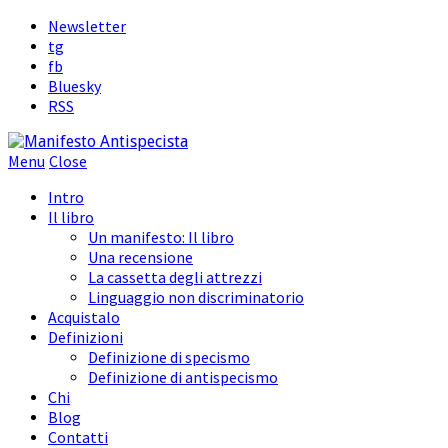
Newsletter
tg
fb
Bluesky
RSS
Menu
Close
Intro
Il libro
Un manifesto: Il libro
Una recensione
La cassetta degli attrezzi
Linguaggio non discriminatorio
Acquistalo
Definizioni
Definizione di specismo
Definizione di antispecismo
Chi
Blog
Contatti