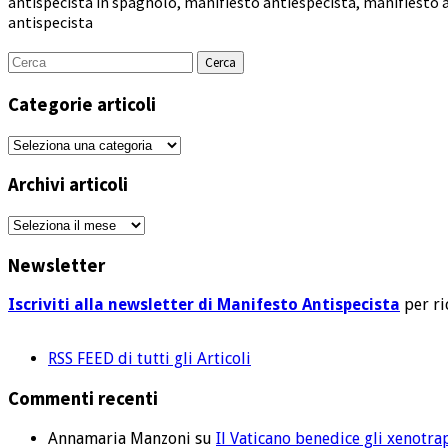
antispecista in spagnolo
,
manifiesto antiespecista
,
manifiesto 
antispecista
Cerca
per:
Categorie articoli
Categorie
articoli
Archivi articoli
Archivi
articoli
Newsletter
Iscriviti alla newsletter di Manifesto Antispecista
per ri
RSS FEED di tutti gli Articoli
Commenti recenti
Annamaria Manzoni
su
Il Vaticano benedice gli xenotra