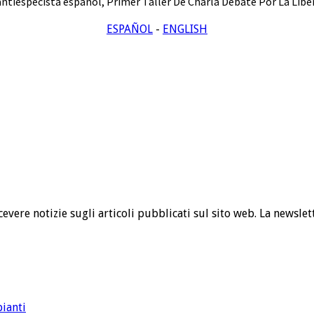
antiespecista espanol
,
Primer Taller De Charla Debate Por La Liber
ESPAÑOL
-
ENGLISH
cevere notizie sugli articoli pubblicati sul sito web. La newslet
pianti