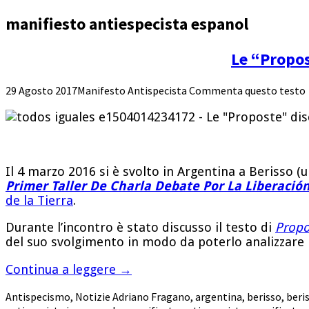
manifiesto antiespecista espanol
Le “Propos
29 Agosto 2017
Manifesto Antispecista
Commenta questo testo
Il 4 marzo 2016 si è svolto in Argentina a Berisso (u
Primer Taller De Charla Debate Por La Liberación
de la Tierra
.
Durante l’incontro è stato discusso il testo di
Propo
del suo svolgimento in modo da poterlo analizzare
Continua a leggere
→
Antispecismo
,
Notizie
Adriano Fragano
,
argentina
,
berisso
,
beri