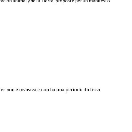
ación animal y de la Tierra
,
proposte per un manifesto
ter non è invasiva e non ha una periodicità fissa.