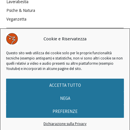
Laverabestia
Psiche & Natura
Veganzetta
Modifica consenso ai cookie
Cookie e Riservatezza
REVOCA IL TUO CONSENSO
Questo sito web utilizza dei cookie solo per le proprie funzionalità
Stato attuale: Negato
tecniche (esempio antispam) e statistiche, non vi sono altri cookie se non
quelli relativi a video e audio presenti su altre piattaforme (esempio
Youtube) e incorporati in alcune pagine del sito.
© 2006 - 2026 MANIFESTO ANTISPECISTA |
INFORMATIVA SULLA
ACCETTA TUTTO
PRIVACY
|
INFORMATIVA SUI COOKIE
|
LICENZA D'USO
|
CONDIZIONI DI VENDITA
NEGA
PREFERENZE
Nessun testo pubblicato in questo sito web può essere utilizzato per
Dichiarazione sulla Privacy
istruire l’Intelligenza Artificiale.