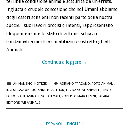
terribile condizione animale scaturita da un’errata,
ingiusta e crudele concezione che noi Umani abbiamo
degli esseri senzienti non facenti parte della nostra
specie. I suoi lavori precisi e intensi, rappresentano
eloquentemente lo stato di vittime, schiavi e
condannati a morte a cui abbiamo costretto gli altri
Animali.
Continua a leggere
→
ANIMALISMO
,
NOTIZIE
ADRIANO FRAGANO
,
FOTO ANIMALI
,
INVESTIGAZIONI
,
JO-ANNE MCARTHUR
,
LIBERAZIONE ANIMALE
,
LIBRO
FOTOGRAFIE ANIMALI
,
NOI ANIMALI
,
ROBERTO MARCHESINI
,
SAFARA
EDITORE
,
WE ANIMALS
ESPAÑOL
-
ENGLISH