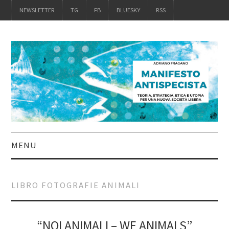
NEWSLETTER
TG
FB
BLUESKY
RSS
MENU
INTRO
LIBRO FOTOGRAFIE ANIMALI
IL LIBRO
ACQUISTALO
“NOI ANIMALI – WE ANIMALS”