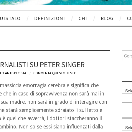
UISTALO
DEFINIZIONI
CHI
BLOG
C
Cerca
per:
ORNALISTI SU PETER SINGER
TO ANTISPECISTA
COMMENTA QUESTO TESTO
assiccia emorragia cerebrale significa che
Categ
e che in caso di sopravvivenza non sarà mai in
articol
ua madre, non sarà in grado di interagire con
e starà semplicemente sdraiato lì sul letto e
 è quel che avverrà, i dottori staccheranno il
Archi
bambino. Non so se essi siano influenzati dalla
articol