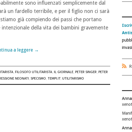
robabilmente sono influenzati semplicemente dal
rà un fardello terribile, e per il figlio non ci sarà
di stiamo già compiendo dei passi che portano
Iscri
 intenzionale della vita dei bambini gravemente
Anti
pubbl
invas
tinua a leggere
→
R
ITARISTA
,
FILOSOFO UTILITARISTA
,
IL GIORNALE
,
PETER SINGER
,
PETER
RESSIONE NEONATI
,
SPECISMO
,
TEMPI.IT
,
UTILITARISMO
Anna
xenot
Manif
xenot
Anna