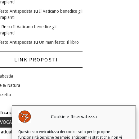
rapianti
esto Antispecista
su
Il Vaticano benedice gli
rapianti
 Re
su
Il Vaticano benedice gli
rapianti
esto Antispecista
su
Un manifesto: Il libro
LINK PROPOSTI
abestia
e & Natura
nzetta
fica consenso ai cookie
Cookie e Riservatezza
VOCA IL TUO CONSENSO
 attuale: Negato
Questo sito web utilizza dei cookie solo per le proprie
funzionalità tecniche (esempio antispam) e statistiche, non vi