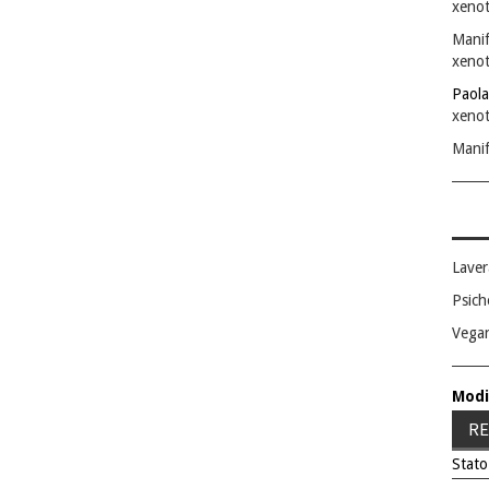
xenot
Manif
xenot
Paola
xenot
Manif
Laver
Psich
Vega
Modi
RE
Stato