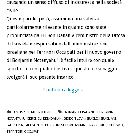
causando un senso diffuso di insicurezza nella società
civile.
Queste parole, però, assumono una valenza
particolarmente rilevante in quanto sono state
pronunciata da Eli Ben-Dahan Viceministro della Difesa
di Isreaele e responsabile dell’amministrazione
israeliana nei Territori Occupati per il nuovo governo
1
di Benjamin Netanyahu
: è facile intuire con quale
spirito – e con quali obiettivi – questo personaggio
svolgerà il suo pesante incarico.
Continua a leggere
→
ANTISPECISMO
,
NOTIZIE
ADRIANO FRAGANO
,
BENJAMIN
NETANYAHU
,
EBREI
,
ELI BEN-DAHAN
,
GIDEON LEVY
,
ISRAELE
,
ISRAELIANI
,
PALESTINA
,
PALESTINESI
,
PALESTINESI COME ANIMALI
,
RAZZISMO
,
SPECISMO
,
TERRITORI OCCUPATI