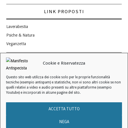
LINK PROPOSTI
Laverabestia
Psiche & Natura
Veganzetta
Modifica consenso ai cookie
Cookie e Riservatezza
REVOCA IL TUO CONSENSO
Questo sito web utilizza dei cookie solo per le proprie funzionalità
Stato attuale: Negato
tecniche (esempio antispam) e statistiche, non vi sono altri cookie se non
quelli relativi a video e audio presenti su altre piattaforme (esempio
Youtube) e incorporati in alcune pagine del sito.
© 2006 - 2026 MANIFESTO ANTISPECISTA |
INFORMATIVA SULLA
ACCETTA TUTTO
PRIVACY
|
INFORMATIVA SUI COOKIE
|
LICENZA D'USO
|
CONDIZIONI DI VENDITA
NEGA