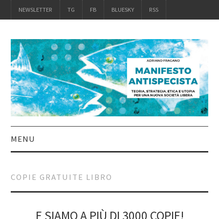
NEWSLETTER
TG
FB
BLUESKY
RSS
MENU
INTRO
COPIE GRATUITE LIBRO
IL LIBRO
ACQUISTALO
E SIAMO A PIÙ DI 3000 COPIE!