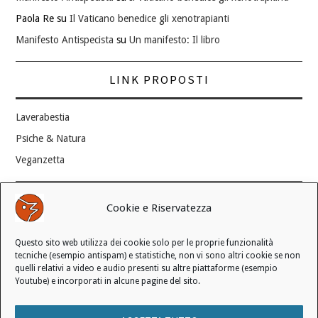
Paola Re
su
Il Vaticano benedice gli xenotrapianti
Manifesto Antispecista
su
Un manifesto: Il libro
LINK PROPOSTI
Laverabestia
Psiche & Natura
Veganzetta
Modifica consenso ai cookie
Cookie e Riservatezza
REVOCA IL TUO CONSENSO
Questo sito web utilizza dei cookie solo per le proprie funzionalità
Stato attuale: Negato
tecniche (esempio antispam) e statistiche, non vi sono altri cookie se non
quelli relativi a video e audio presenti su altre piattaforme (esempio
Youtube) e incorporati in alcune pagine del sito.
© 2006 - 2026 MANIFESTO ANTISPECISTA |
INFORMATIVA SULLA