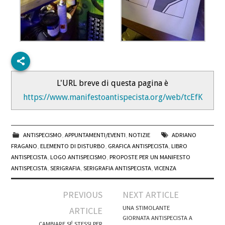
L'URL breve di questa pagina è
https://www.manifestoantispecista.org/web/tcEfK
ANTISPECISMO
,
APPUNTAMENTI/EVENTI
,
NOTIZIE
ADRIANO
FRAGANO
,
ELEMENTO DI DISTURBO
,
GRAFICA ANTISPECISTA
,
LIBRO
ANTISPECISTA
,
LOGO ANTISPECISMO
,
PROPOSTE PER UN MANIFESTO
ANTISPECISTA
,
SERIGRAFIA
,
SERIGRAFIA ANTISPECISTA
,
VICENZA
Post
PREVIOUS
NEXT ARTICLE
navigation
UNA STIMOLANTE
ARTICLE
GIORNATA ANTISPECISTA A
CAMBIARE SÉ STESSI PER