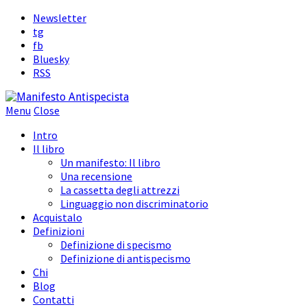
Newsletter
tg
fb
Bluesky
RSS
Menu
Close
Intro
Il libro
Un manifesto: Il libro
Una recensione
La cassetta degli attrezzi
Linguaggio non discriminatorio
Acquistalo
Definizioni
Definizione di specismo
Definizione di antispecismo
Chi
Blog
Contatti