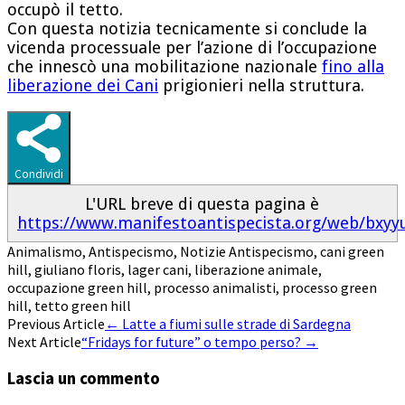
occupò il tetto.
Con questa notizia tecnicamente si conclude la
vicenda processuale per l’azione di l’occupazione
che innescò una mobilitazione nazionale
fino alla
liberazione dei Cani
prigionieri nella struttura.
Condividi
L'URL breve di questa pagina è
https://www.manifestoantispecista.org/web/bxyy
Animalismo
,
Antispecismo
,
Notizie
Antispecismo
,
cani green
hill
,
giuliano floris
,
lager cani
,
liberazione animale
,
occupazione green hill
,
processo animalisti
,
processo green
hill
,
tetto green hill
Post
Previous Article
←
Latte a fiumi sulle strade di Sardegna
Next Article
“Fridays for future” o tempo perso?
→
navigation
Lascia un commento