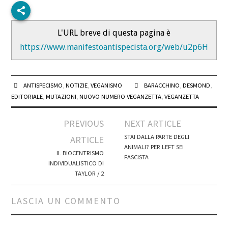
L'URL breve di questa pagina è
https://www.manifestoantispecista.org/web/u2p6H
ANTISPECISMO
,
NOTIZIE
,
VEGANISMO
BARACCHINO
,
DESMOND
,
EDITORIALE
,
MUTAZIONI
,
NUOVO NUMERO VEGANZETTA
,
VEGANZETTA
Post
PREVIOUS
NEXT ARTICLE
navigation
STAI DALLA PARTE DEGLI
ARTICLE
ANIMALI? PER LEFT SEI
IL BIOCENTRISMO
FASCISTA
INDIVIDUALISTICO DI
TAYLOR / 2
LASCIA UN COMMENTO