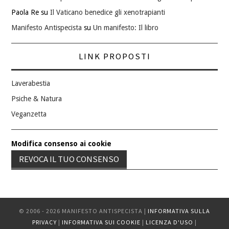
Paola Re
su
Il Vaticano benedice gli xenotrapianti
Manifesto Antispecista
su
Un manifesto: Il libro
LINK PROPOSTI
Laverabestia
Psiche & Natura
Veganzetta
Modifica consenso ai cookie
REVOCA IL TUO CONSENSO
© 2006 - 2026 MANIFESTO ANTISPECISTA |
INFORMATIVA SULLA
PRIVACY
|
INFORMATIVA SUI COOKIE
|
LICENZA D'USO
|