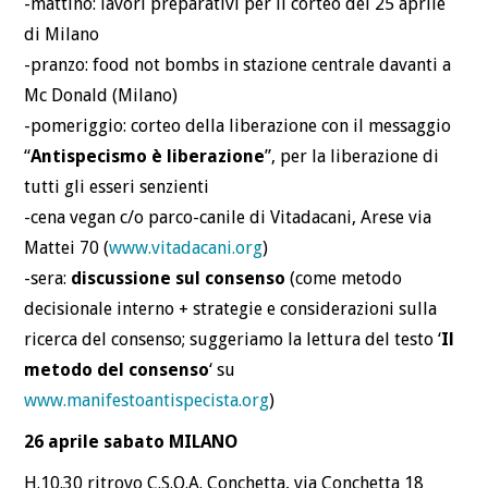
-mattino: lavori preparativi per il corteo del 25 aprile
di Milano
-pranzo: food not bombs in stazione centrale davanti a
Mc Donald (Milano)
-pomeriggio: corteo della liberazione con il messaggio
“
Antispecismo è liberazione
”, per la liberazione di
tutti gli esseri senzienti
-cena vegan c/o parco-canile di Vitadacani, Arese via
Mattei 70 (
www.vitadacani.org
)
-sera:
discussione sul consenso
(come metodo
decisionale interno + strategie e considerazioni sulla
ricerca del consenso; suggeriamo la lettura del testo ‘
Il
metodo del consenso
‘ su
www.manifestoantispecista.org
)
26 aprile sabato MILANO
H.10.30 ritrovo C.S.O.A. Conchetta, via Conchetta 18