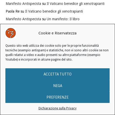
Manifesto Antispecista
su
Il Vaticano benedice gli xenotrapianti
Paola Re
su
Il Vaticano benedice gli xenotrapianti
Manifesto Antispecista
su
Un manifesto: Il libro
LINK PROPOSTI
Cookie e Riservatezza
Questo sito web utilizza dei cookie solo per le proprie funzionalità
Laverabestia
tecniche (esempio antispam) e statistiche, non vi sono altri cookie se non
Psiche & Natura
quelli relativi a video e audio presenti su altre piattaforme (esempio
Youtube) e incorporati in alcune pagine del sito.
Veganzetta
ACCETTA TUTTO
Modifica consenso ai cookie
REVOCA IL TUO CONSENSO
NEGA
Stato attuale: Negato
PREFERENZE
Dichiarazione sulla Privacy