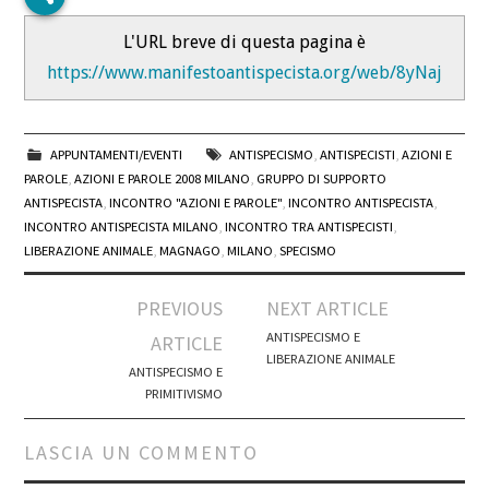
L'URL breve di questa pagina è
https://www.manifestoantispecista.org/web/8yNaj
APPUNTAMENTI/EVENTI
ANTISPECISMO
,
ANTISPECISTI
,
AZIONI E
PAROLE
,
AZIONI E PAROLE 2008 MILANO
,
GRUPPO DI SUPPORTO
ANTISPECISTA
,
INCONTRO "AZIONI E PAROLE"
,
INCONTRO ANTISPECISTA
,
INCONTRO ANTISPECISTA MILANO
,
INCONTRO TRA ANTISPECISTI
,
LIBERAZIONE ANIMALE
,
MAGNAGO
,
MILANO
,
SPECISMO
Post
PREVIOUS
NEXT ARTICLE
navigation
ANTISPECISMO E
ARTICLE
LIBERAZIONE ANIMALE
ANTISPECISMO E
PRIMITIVISMO
LASCIA UN COMMENTO