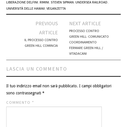
LIBERAZIONE DELFINI
,
RIMINI
,
STEVEN SIPMAN
,
UNDERSEA RAILROAD
,
UNIVERSITÀ DELLE HAWAII
,
VEGANZETTA
Post
PREVIOUS
NEXT ARTICLE
navigation
PROCESSO CONTRO
ARTICLE
GREEN HILL: COMUNICATO
IL PROCESSO CONTRO
COORDINAMENTO
GREEN HILL COMINCIA
FERMARE GREEN HILL /
VITADACANI
LASCIA UN COMMENTO
Il tuo indirizzo email non sarà pubblicato.
I campi obbligatori
sono contrassegnati
*
COMMENTO
*