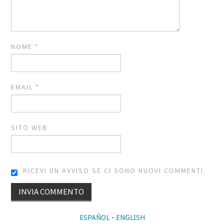
NOME
*
EMAIL
*
SITO WEB
RICEVI UN AVVISO SE CI SONO NUOVI COMMENTI.
ALTERNATIVE:
ESPAÑOL
-
ENGLISH