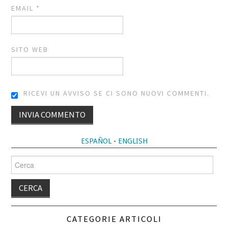
EMAIL
*
SITO WEB
RICEVI UN AVVISO SE CI SONO NUOVI COMMENTI.
ALTERNATIVE:
ESPAÑOL
-
ENGLISH
Cerca
per:
CATEGORIE ARTICOLI