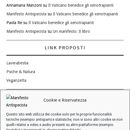
Annamaria Manzoni
su
Il Vaticano benedice gli xenotrapianti
Manifesto Antispecista
su
Il Vaticano benedice gli xenotrapianti
Paola Re
su
Il Vaticano benedice gli xenotrapianti
Manifesto Antispecista
su
Un manifesto: Il libro
LINK PROPOSTI
Laverabestia
Psiche & Natura
Veganzetta
Modifica consenso ai cookie
Cookie e Riservatezza
REVOCA IL TUO CONSENSO
Questo sito web utilizza dei cookie solo per le proprie funzionalità
Stato attuale: Negato
tecniche (esempio antispam) e statistiche, non vi sono altri cookie se non
quelli relativi a video e audio presenti su altre piattaforme (esempio