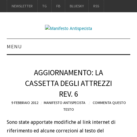
NEWSLETTER
TG
FB
BLUESKY
RSS
MENU
INTRO
AGGIORNAMENTO: LA
IL LIBRO
CASSETTA DEGLI ATTREZZI
REV. 6
ACQUISTALO
9 FEBBRAIO 2012
MANIFESTO ANTISPECISTA
COMMENTA QUESTO
DEFINIZIONI
TESTO
Sono state apportate modifiche al link internet di
CHI
riferimento ed alcune correzioni al testo del