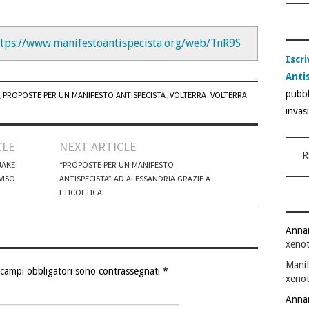
ttps://www.manifestoantispecista.org/web/TnR9S
Iscri
Anti
pubbl
,
PROPOSTE PER UN MANIFESTO ANTISPECISTA
,
VOLTERRA
,
VOLTERRA
invas
CLE
NEXT ARTICLE
R
JAKE
“PROPOSTE PER UN MANIFESTO
VISO
ANTISPECISTA” AD ALESSANDRIA GRAZIE A
ETICOETICA
Anna
xenot
Manif
 campi obbligatori sono contrassegnati
*
xenot
Anna