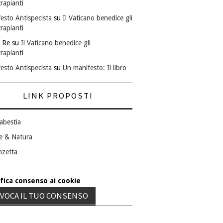
rapianti
esto Antispecista
su
Il Vaticano benedice gli
rapianti
 Re
su
Il Vaticano benedice gli
rapianti
esto Antispecista
su
Un manifesto: Il libro
LINK PROPOSTI
abestia
e & Natura
nzetta
fica consenso ai cookie
VOCA IL TUO CONSENSO