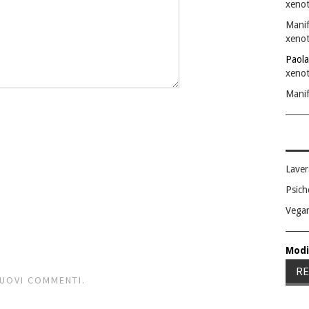
xenot
Manif
xenot
Paola
xenot
Manif
Laver
Psich
Vega
Modi
RE
NUOVI COMMENTI.