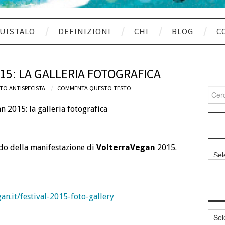
UISTALO
DEFINIZIONI
CHI
BLOG
C
5: LA GALLERIA FOTOGRAFICA
TO ANTISPECISTA
COMMENTA QUESTO TESTO
Cerca
per:
rdo della manifestazione di
VolterraVegan
2015.
Categ
articol
n.it/festival-2015-foto-gallery
Archi
articol