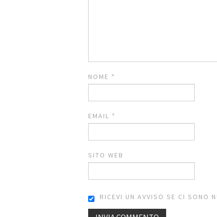
NOME
*
EMAIL
*
SITO WEB
RICEVI UN AVVISO SE CI SONO 