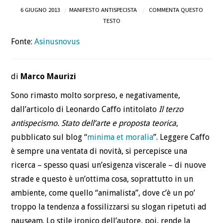
6 GIUGNO 2013
MANIFESTO ANTISPECISTA
COMMENTA QUESTO
DEFINIZIONI
TESTO
Fonte:
Asinusnovus
CHI
BLOG
di
Marco Maurizi
CONTATTI
Sono rimasto molto sorpreso, e negativamente,
dall’articolo di Leonardo Caffo intitolato
Il terzo
antispecismo. Stato dell’arte e proposta teorica
,
pubblicato sul blog “
minima et moralia
”. Leggere Caffo
è sempre una ventata di novità, si percepisce una
ricerca – spesso quasi un’esigenza viscerale – di nuove
strade e questo è un’ottima cosa, soprattutto in un
ambiente, come quello “animalista”, dove c’è un po’
troppo la tendenza a fossilizzarsi su slogan ripetuti ad
nauseam. Lo stile ironico dell’autore, poi, rende la