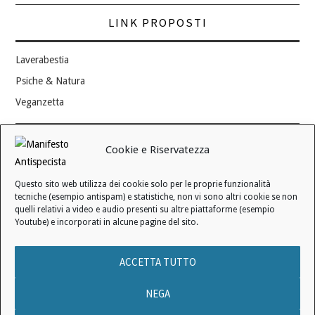
LINK PROPOSTI
Laverabestia
Psiche & Natura
Veganzetta
Modifica consenso ai cookie
Cookie e Riservatezza
REVOCA IL TUO CONSENSO
Questo sito web utilizza dei cookie solo per le proprie funzionalità
Stato attuale: Negato
tecniche (esempio antispam) e statistiche, non vi sono altri cookie se non
quelli relativi a video e audio presenti su altre piattaforme (esempio
Youtube) e incorporati in alcune pagine del sito.
© 2006 - 2026 MANIFESTO ANTISPECISTA |
INFORMATIVA SULLA
ACCETTA TUTTO
PRIVACY
|
INFORMATIVA SUI COOKIE
|
LICENZA D'USO
|
CONDIZIONI DI VENDITA
NEGA